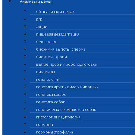
Анализы и цены
об анализах и ценах
prp
акции
пищевая дезадаптация
бешенство
биохимия выпоты, сперма
биохимия крови
взятие проб и пробоподготовка
витамины
гематология
генетика других видов животных
генетика кошек
генетика собак
генетические комплексы собак
гистология и цитология
гормоны
гормоны (профили)