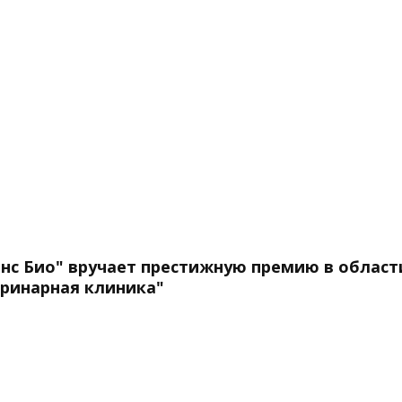
нс Био" вручает престижную премию в област
еринарная клиника"