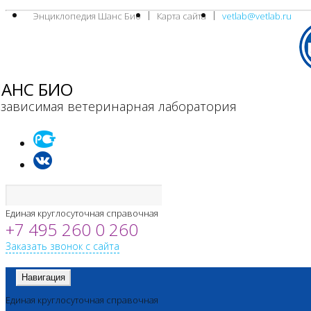
Энциклопедия Шанс Био
Карта сайта
vetlab@vetlab.ru
АНС БИО
зависимая ветеринарная лаборатория
Единая круглосуточная справочная
+7 495 260 0 260
Заказать звонок с сайта
Навигация
Единая круглосуточная справочная