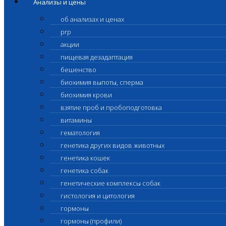
Анализы и цены
об анализах и ценах
prp
акции
пищевая дезадаптация
бешенство
биохимия выпоты, сперма
биохимия крови
взятие проб и пробоподготовка
витамины
гематология
генетика других видов животных
генетика кошек
генетика собак
генетические комплексы собак
гистология и цитология
гормоны
гормоны (профили)