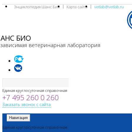
Энциклопедия Шанс Био
Карта сайта
vetlab@vetlab.ru
АНС БИО
зависимая ветеринарная лаборатория
Единая круглосуточная справочная
+7 495 260 0 260
Заказать звонок с сайта
Навигация
Единая круглосуточная справочная