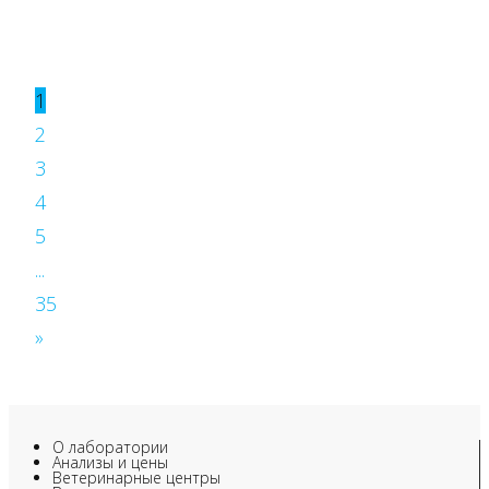
1
2
3
4
5
...
35
»
О лаборатории
Анализы и цены
Ветеринарные центры