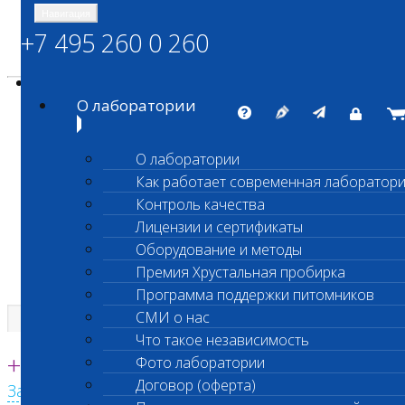
Навигация
+7 495 260 0 260
Энциклопедия Шанс Био
Карта сайта
vetlab@vetlab.ru
О лаборатории
О лаборатории
Как работает современная лаборатор
ШАНС БИО
Контроль качества
Независимая ветеринарная лаборатория
Лицензии и сертификаты
Оборудование и методы
Премия Хрустальная пробирка
Программа поддержки питомников
СМИ о нас
Что такое независимость
Единая круглосуточная справочная
+7 495 260 0 260
Фото лаборатории
Договор (оферта)
Заказать звонок с сайта