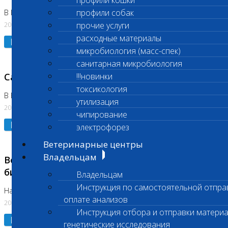
профили кошки
профили собак
В Коломне 24.07.2026 и 28.07.2026
20.07.2026
прочие услуги
расходные материалы
Подробнее
микробиология (масс-спек)
санитарная микробиология
Санитарный день
!!!новинки
токсикология
В Бутово 21.07.2026
утилизация
20.07.2026
чипирование
Подробнее
электрофорез
Ветеринарные центры
Владельцам
Возобновлено выполнение срочных
биохимических исследований
Владельцам
Инструкция по самостоятельной отпра
На Нагорной
оплате анализов
20.07.2026
Инструкция отбора и отправки материа
Подробнее
генетические исследования