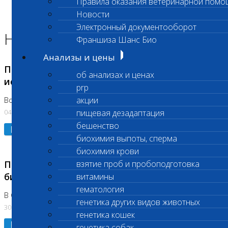
Правила оказания ветеринарной помо
Главная страница
Новости
Новости
Электронный документооборот
Новости лаборатории
Франшиза Шанс Био
Анализы и цены
Приостановка срочных биохимических
об анализах и ценах
исследований
prp
акции
Во Владыкино
04.08.2026
пищевая дезадаптация
бешенство
Подробнее
биохимия выпоты, сперма
биохимия крови
Приостановлено выполнение срочных
взятие проб и пробоподготовка
биохимических исследований
витамины
гематология
В Сколково. Код (123,309,310)
генетика других видов животных
30.07.2026
генетика кошек
Подробнее
генетика собак