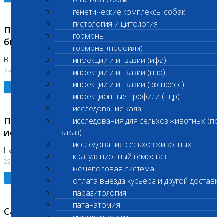
генетические комплексы собак
гистология и цитология
Приостановлено выполнение срочных
гормоны
биохимических исследований
гормоны (профили)
В Бутово 29.07.26
инфекции и инвазии (ифа)
29.07.2026
инфекции и инвазии (пцр)
инфекции и инвазии (экспресс)
Подробнее
инфекционные профили (пцр)
исследование кала
Приостановлено выполнение биохимических
исследования для сельхоз.животных (п
исследований
заказ)
исследования сельхоз.животных
На Нагорной. Код ( 123,310,309)
коагуляционный гемостаз
22.07.2026
мочеполовая система
Подробнее
оплата выезда курьера и другой достав
паразитология
патанатомия
Санитарные дни