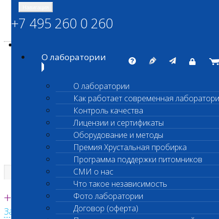
Навигация
+7 495 260 0 260
Энциклопедия Шанс Био
Карта сайта
vetlab@vetlab.ru
О лаборатории
О лаборатории
Как работает современная лаборатор
ШАНС БИО
Контроль качества
Независимая ветеринарная лаборатория
Лицензии и сертификаты
Оборудование и методы
Премия Хрустальная пробирка
Программа поддержки питомников
СМИ о нас
Что такое независимость
Единая круглосуточная справочная
+7 495 260 0 260
Фото лаборатории
Договор (оферта)
Заказать звонок с сайта