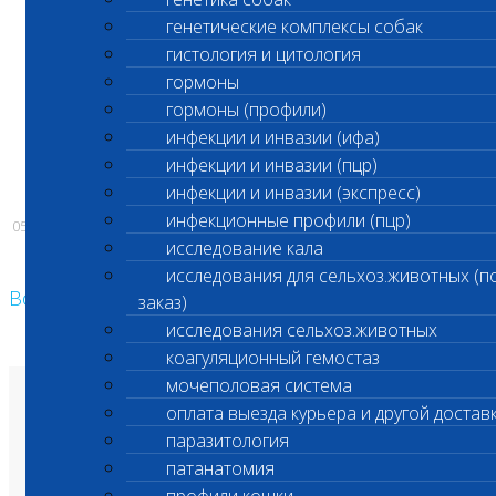
генетические комплексы собак
1. Исследование спермы (код 302)
гистология и цитология
гормоны
гормоны (профили)
С уважением,
инфекции и инвазии (ифа)
инфекции и инвазии (пцр)
Администрация ООО «Шанс Био»
инфекции и инвазии (экспресс)
инфекционные профили (пцр)
05.12.2024
исследование кала
исследования для сельхоз.животных (п
Возврат к списку
заказ)
исследования сельхоз.животных
коагуляционный гемостаз
мочеполовая система
О лаборатории
оплата выезда курьера и другой достав
Анализы и цены
паразитология
Ветеринарные центры
Владельцам
патанатомия
Врачам и клиникам
Бланки лаборатории