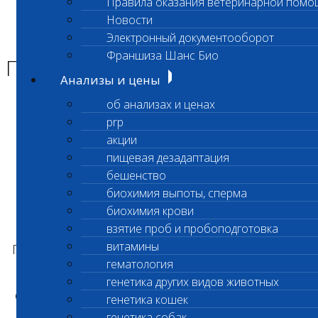
Правила оказания ветеринарной помо
Главная страница
Новости
Новости
Электронный документооборот
Прием материала
Франшиза Шанс Био
Прием материала
Анализы и цены
об анализах и ценах
Уважаемые Клиенты!
prp
акции
пищевая дезадаптация
С 4 декабря пункт приема Бутово
бешенство
переходит в режим работы
биохимия выпоты, сперма
лабораторного офиса.
Доступно
биохимия крови
выполнение срочных анализов.
взятие проб и пробоподготовка
витамины
Получение более подробной информации по
гематология
телефону
+7 (495) 260-0-260
генетика других видов животных
Ограничен приём и выполнение следующих
генетика кошек
анализов:
генетика собак