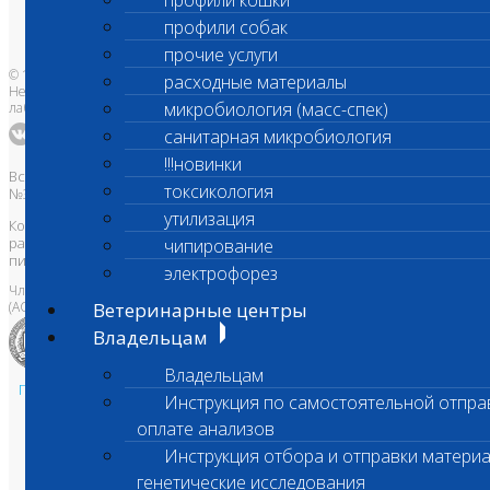
профили кошки
Банк донорской крови
Адреса лабораторий
профили собак
прочие услуги
© 1996-2026
расходные материалы
Независимая ветеринарная
микробиология (масс-спек)
лаборатория Шанс Био
санитарная микробиология
!!!новинки
Все права защищены и охраняются законом. Товарный знак
токсикология
№395740 от 2008 г. ООО "ШАНС БИО"
утилизация
Копирование, тиражирование, а также использование материалов,
размещенных на сайте
www.vetlab.ru
возможно только с
чипирование
письменного разрешения Правообладателя
электрофорез
Член Национальной ветеринарной палаты
(АСРО НВП)
Ветеринарные центры
Владельцам
Владельцам
Политика в области персональных данных и конфиденциальности
Инструкция по самостоятельной отпра
Пользовательское соглашение
оплате анализов
Техническая поддержка
Инструкция отбора и отправки материа
генетические исследования