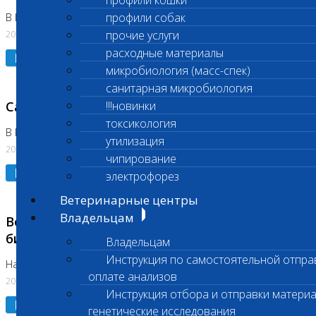
профили кошки
профили собак
В Коломне 24.07.2026 и 28.07.2026
20.07.2026
прочие услуги
расходные материалы
Подробнее
микробиология (масс-спек)
санитарная микробиология
Санитарный день
!!!новинки
токсикология
В Бутово 21.07.2026
утилизация
20.07.2026
чипирование
Подробнее
электрофорез
Ветеринарные центры
Владельцам
Возобновлено выполнение срочных
биохимических исследований
Владельцам
Инструкция по самостоятельной отпра
На Нагорной
оплате анализов
20.07.2026
Инструкция отбора и отправки материа
Подробнее
генетические исследования