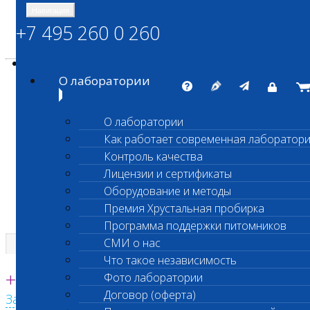
Навигация
+7 495 260 0 260
Энциклопедия Шанс Био
Карта сайта
vetlab@vetlab.ru
О лаборатории
О лаборатории
Как работает современная лаборатор
ШАНС БИО
Контроль качества
Независимая ветеринарная лаборатория
Лицензии и сертификаты
Оборудование и методы
Премия Хрустальная пробирка
Программа поддержки питомников
СМИ о нас
Что такое независимость
Единая круглосуточная справочная
+7 495 260 0 260
Фото лаборатории
Договор (оферта)
Заказать звонок с сайта