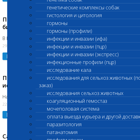
генетические комплексы собак
гистология и цитология
Приостановлено выполнение срочных
гормоны
биохимических исследований
гормоны (профили)
В Бутово 29.07.26
инфекции и инвазии (ифа)
29.07.2026
инфекции и инвазии (пцр)
инфекции и инвазии (экспресс)
Подробнее
инфекционные профили (пцр)
исследование кала
Приостановлено выполнение биохимических
исследования для сельхоз.животных (п
исследований
заказ)
исследования сельхоз.животных
На Нагорной. Код ( 123,310,309)
коагуляционный гемостаз
22.07.2026
мочеполовая система
Подробнее
оплата выезда курьера и другой достав
паразитология
патанатомия
Санитарные дни