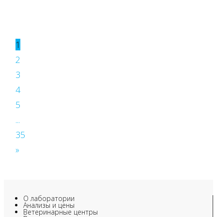
1
2
3
4
5
...
35
»
О лаборатории
Анализы и цены
Ветеринарные центры