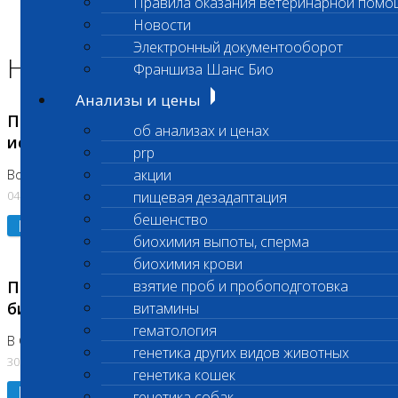
Правила оказания ветеринарной помо
Главная страница
Новости
Новости
Электронный документооборот
Новости лаборатории
Франшиза Шанс Био
Анализы и цены
Приостановка срочных биохимических
об анализах и ценах
исследований
prp
акции
Во Владыкино
04.08.2026
пищевая дезадаптация
бешенство
Подробнее
биохимия выпоты, сперма
биохимия крови
Приостановлено выполнение срочных
взятие проб и пробоподготовка
биохимических исследований
витамины
гематология
В Сколково. Код (123,309,310)
генетика других видов животных
30.07.2026
генетика кошек
Подробнее
генетика собак