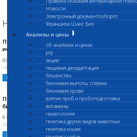
Правила оказания ветеринарной помо
Главная страница
Новости
Новости
Электронный документооборот
Новости лаборатории
Франшиза Шанс Био
Анализы и цены
Приостановка срочных биохимических
об анализах и ценах
исследований
prp
акции
Во Владыкино
04.08.2026
пищевая дезадаптация
бешенство
Подробнее
биохимия выпоты, сперма
биохимия крови
Приостановлено выполнение срочных
взятие проб и пробоподготовка
биохимических исследований
витамины
гематология
В Сколково. Код (123,309,310)
генетика других видов животных
30.07.2026
генетика кошек
Подробнее
генетика собак