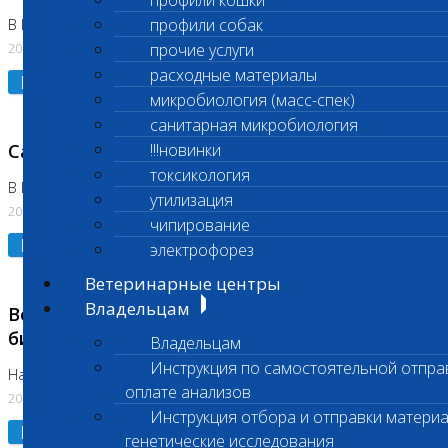
профили кошки
профили собак
В Коломне 24.07.2026 и 28.07.2026
20.07.2026
прочие услуги
расходные материалы
Подробнее
микробиология (масс-спек)
санитарная микробиология
Санитарный день
!!!новинки
токсикология
В Бутово 21.07.2026
утилизация
20.07.2026
чипирование
Подробнее
электрофорез
Ветеринарные центры
Владельцам
Возобновлено выполнение срочных
биохимических исследований
Владельцам
Инструкция по самостоятельной отпра
На Нагорной
оплате анализов
20.07.2026
Инструкция отбора и отправки материа
Подробнее
генетические исследования