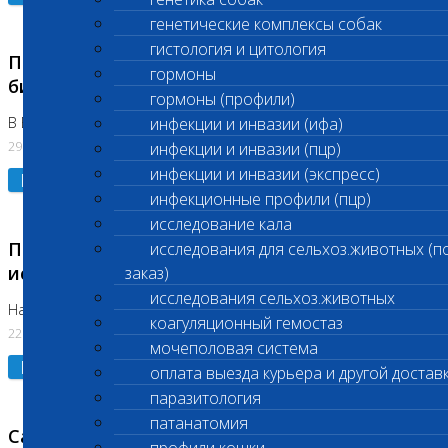
генетические комплексы собак
гистология и цитология
Приостановлено выполнение срочных
гормоны
биохимических исследований
гормоны (профили)
В Бутово 29.07.26
инфекции и инвазии (ифа)
29.07.2026
инфекции и инвазии (пцр)
инфекции и инвазии (экспресс)
Подробнее
инфекционные профили (пцр)
исследование кала
Приостановлено выполнение биохимических
исследования для сельхоз.животных (п
исследований
заказ)
исследования сельхоз.животных
На Нагорной. Код ( 123,310,309)
коагуляционный гемостаз
22.07.2026
мочеполовая система
Подробнее
оплата выезда курьера и другой достав
паразитология
патанатомия
Санитарные дни