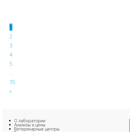
1
2
3
4
5
...
35
»
О лаборатории
Анализы и цены
Ветеринарные центры