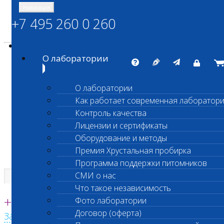
Навигация
+7 495 260 0 260
Энциклопедия Шанс Био
Карта сайта
vetlab@vetlab.ru
О лаборатории
О лаборатории
Как работает современная лаборатор
ШАНС БИО
Контроль качества
Независимая ветеринарная лаборатория
Лицензии и сертификаты
Оборудование и методы
Премия Хрустальная пробирка
Программа поддержки питомников
СМИ о нас
Что такое независимость
Единая круглосуточная справочная
+7 495 260 0 260
Фото лаборатории
Договор (оферта)
Заказать звонок с сайта