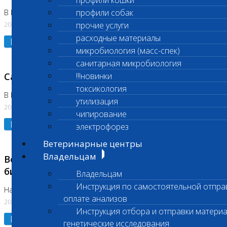
профили кошки
профили собак
В Коломне 24.07.2026 и 28.07.2026
20.07.2026
прочие услуги
расходные материалы
Подробнее
микробиология (масс-спек)
санитарная микробиология
Санитарный день
!!!новинки
токсикология
В Бутово 21.07.2026
утилизация
20.07.2026
чипирование
Подробнее
электрофорез
Ветеринарные центры
Владельцам
Возобновлено выполнение срочных
биохимических исследований
Владельцам
Инструкция по самостоятельной отпра
На Нагорной
оплате анализов
20.07.2026
Инструкция отбора и отправки материа
Подробнее
генетические исследования