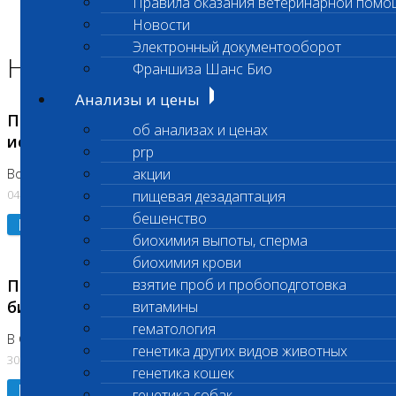
Правила оказания ветеринарной помо
Главная страница
Новости
Новости
Электронный документооборот
Новости лаборатории
Франшиза Шанс Био
Анализы и цены
Приостановка срочных биохимических
об анализах и ценах
исследований
prp
акции
Во Владыкино
04.08.2026
пищевая дезадаптация
бешенство
Подробнее
биохимия выпоты, сперма
биохимия крови
Приостановлено выполнение срочных
взятие проб и пробоподготовка
биохимических исследований
витамины
гематология
В Сколково. Код (123,309,310)
генетика других видов животных
30.07.2026
генетика кошек
Подробнее
генетика собак