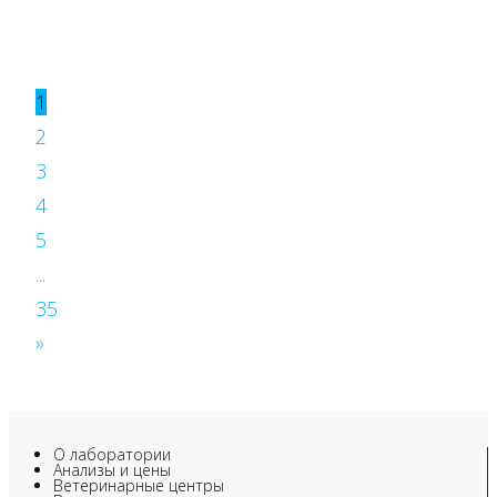
1
2
3
4
5
...
35
»
О лаборатории
Анализы и цены
Ветеринарные центры