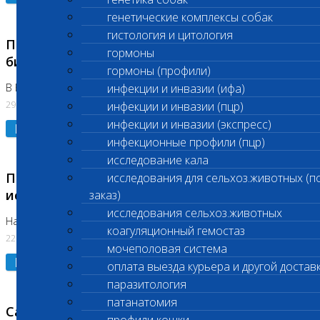
генетические комплексы собак
гистология и цитология
Приостановлено выполнение срочных
гормоны
биохимических исследований
гормоны (профили)
В Бутово 29.07.26
инфекции и инвазии (ифа)
29.07.2026
инфекции и инвазии (пцр)
инфекции и инвазии (экспресс)
Подробнее
инфекционные профили (пцр)
исследование кала
Приостановлено выполнение биохимических
исследования для сельхоз.животных (п
исследований
заказ)
исследования сельхоз.животных
На Нагорной. Код ( 123,310,309)
коагуляционный гемостаз
22.07.2026
мочеполовая система
Подробнее
оплата выезда курьера и другой достав
паразитология
патанатомия
Санитарные дни