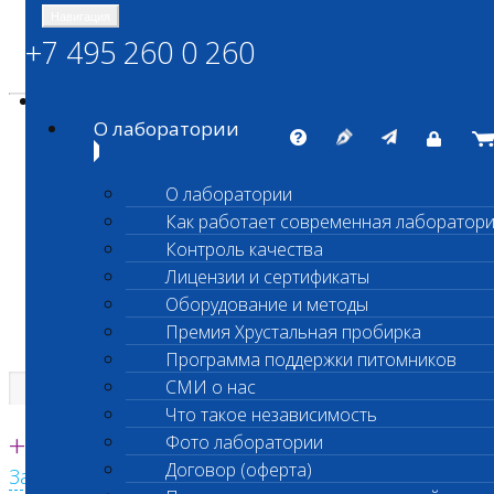
Навигация
+7 495 260 0 260
Энциклопедия Шанс Био
Карта сайта
vetlab@vetlab.ru
О лаборатории
О лаборатории
Как работает современная лаборатор
ШАНС БИО
Контроль качества
Независимая ветеринарная лаборатория
Лицензии и сертификаты
Оборудование и методы
Премия Хрустальная пробирка
Программа поддержки питомников
СМИ о нас
Что такое независимость
Единая круглосуточная справочная
+7 495 260 0 260
Фото лаборатории
Договор (оферта)
Заказать звонок с сайта