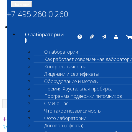
Навигация
+7 495 260 0 260
Энциклопедия Шанс Био
Карта сайта
vetlab@vetlab.ru
О лаборатории
О лаборатории
Как работает современная лаборатор
ШАНС БИО
Контроль качества
Независимая ветеринарная лаборатория
Лицензии и сертификаты
Оборудование и методы
Премия Хрустальная пробирка
Программа поддержки питомников
СМИ о нас
Что такое независимость
Единая круглосуточная справочная
+7 495 260 0 260
Фото лаборатории
Договор (оферта)
Заказать звонок с сайта