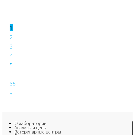
1
2
3
4
5
...
35
»
О лаборатории
Анализы и цены
Ветеринарные центры