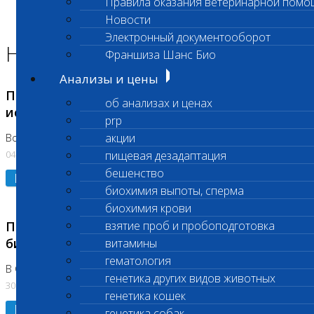
Правила оказания ветеринарной помо
Главная страница
Новости
Новости
Электронный документооборот
Новости лаборатории
Франшиза Шанс Био
Анализы и цены
Приостановка срочных биохимических
об анализах и ценах
исследований
prp
акции
Во Владыкино
04.08.2026
пищевая дезадаптация
бешенство
Подробнее
биохимия выпоты, сперма
биохимия крови
Приостановлено выполнение срочных
взятие проб и пробоподготовка
биохимических исследований
витамины
гематология
В Сколково. Код (123,309,310)
генетика других видов животных
30.07.2026
генетика кошек
Подробнее
генетика собак