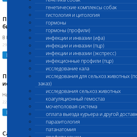
генетические комплексы собак
гистология и цитология
Приостановлено выполнение срочных
гормоны
биохимических исследований
гормоны (профили)
В Бутово 29.07.26
инфекции и инвазии (ифа)
29.07.2026
инфекции и инвазии (пцр)
инфекции и инвазии (экспресс)
Подробнее
инфекционные профили (пцр)
исследование кала
Приостановлено выполнение биохимических
исследования для сельхоз.животных (п
исследований
заказ)
исследования сельхоз.животных
На Нагорной. Код ( 123,310,309)
коагуляционный гемостаз
22.07.2026
мочеполовая система
Подробнее
оплата выезда курьера и другой достав
паразитология
патанатомия
Санитарные дни