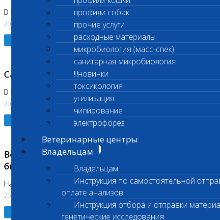
профили кошки
профили собак
В Коломне 24.07.2026 и 28.07.2026
20.07.2026
прочие услуги
расходные материалы
Подробнее
микробиология (масс-спек)
санитарная микробиология
Санитарный день
!!!новинки
токсикология
В Бутово 21.07.2026
утилизация
20.07.2026
чипирование
Подробнее
электрофорез
Ветеринарные центры
Владельцам
Возобновлено выполнение срочных
биохимических исследований
Владельцам
Инструкция по самостоятельной отпра
На Нагорной
оплате анализов
20.07.2026
Инструкция отбора и отправки материа
Подробнее
генетические исследования