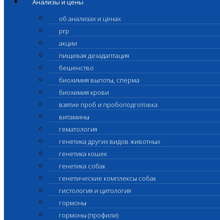
Анализы и цены
об анализах и ценах
prp
акции
пищевая дезадаптация
бешенство
биохимия выпоты, сперма
биохимия крови
взятие проб и пробоподготовка
витамины
гематология
генетика других видов животных
генетика кошек
генетика собак
генетические комплексы собак
гистология и цитология
гормоны
гормоны (профили)