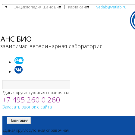
Энциклопедия Шанс Био
Карта сайта
vetlab@vetlab.ru
АНС БИО
зависимая ветеринарная лаборатория
Единая круглосуточная справочная
+7 495 260 0 260
Заказать звонок с сайта
Навигация
Единая круглосуточная справочная