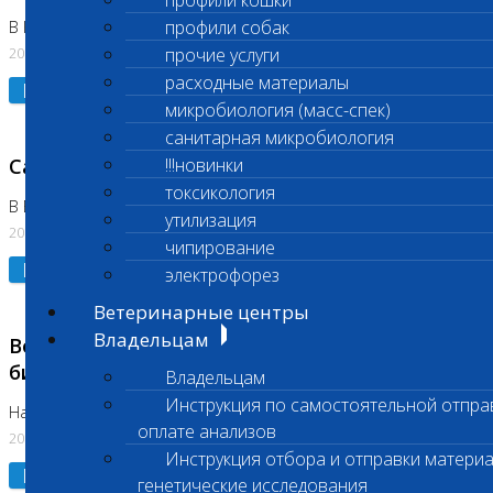
профили кошки
профили собак
В Коломне 24.07.2026 и 28.07.2026
20.07.2026
прочие услуги
расходные материалы
Подробнее
микробиология (масс-спек)
санитарная микробиология
Санитарный день
!!!новинки
токсикология
В Бутово 21.07.2026
утилизация
20.07.2026
чипирование
Подробнее
электрофорез
Ветеринарные центры
Владельцам
Возобновлено выполнение срочных
биохимических исследований
Владельцам
Инструкция по самостоятельной отпра
На Нагорной
оплате анализов
20.07.2026
Инструкция отбора и отправки материа
Подробнее
генетические исследования