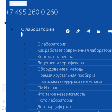
Навигация
+7 495 260 0 260
Энциклопедия Шанс Био
Карта сайта
vetlab@vetlab.ru
О лаборатории
О лаборатории
Как работает современная лаборатор
ШАНС БИО
Контроль качества
Независимая ветеринарная лаборатория
Лицензии и сертификаты
Оборудование и методы
Премия Хрустальная пробирка
Программа поддержки питомников
СМИ о нас
Что такое независимость
Единая круглосуточная справочная
+7 495 260 0 260
Фото лаборатории
Договор (оферта)
Заказать звонок с сайта