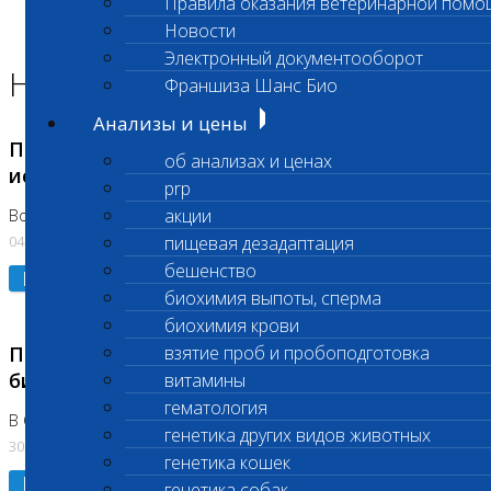
Правила оказания ветеринарной помо
Главная страница
Новости
Новости
Электронный документооборот
Новости лаборатории
Франшиза Шанс Био
Анализы и цены
Приостановка срочных биохимических
об анализах и ценах
исследований
prp
акции
Во Владыкино
04.08.2026
пищевая дезадаптация
бешенство
Подробнее
биохимия выпоты, сперма
биохимия крови
Приостановлено выполнение срочных
взятие проб и пробоподготовка
биохимических исследований
витамины
гематология
В Сколково. Код (123,309,310)
генетика других видов животных
30.07.2026
генетика кошек
Подробнее
генетика собак