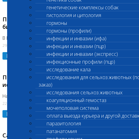
генетические комплексы собак
гистология и цитология
Приостановлено выполнение срочных
гормоны
биохимических исследований
гормоны (профили)
В Бутово 29.07.26
инфекции и инвазии (ифа)
29.07.2026
инфекции и инвазии (пцр)
инфекции и инвазии (экспресс)
Подробнее
инфекционные профили (пцр)
исследование кала
Приостановлено выполнение биохимических
исследования для сельхоз.животных (п
исследований
заказ)
исследования сельхоз.животных
На Нагорной. Код ( 123,310,309)
коагуляционный гемостаз
22.07.2026
мочеполовая система
Подробнее
оплата выезда курьера и другой достав
паразитология
патанатомия
Санитарные дни