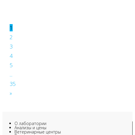
1
2
3
4
5
...
35
»
О лаборатории
Анализы и цены
Ветеринарные центры