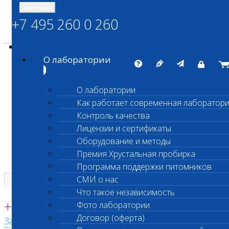
Навигация
+7 495 260 0 260
Энциклопедия Шанс Био
Карта сайта
vetlab@vetlab.ru
О лаборатории
О лаборатории
Как работает современная лаборатор
ШАНС БИО
Контроль качества
Независимая ветеринарная лаборатория
Лицензии и сертификаты
Оборудование и методы
Премия Хрустальная пробирка
Программа поддержки питомников
СМИ о нас
Что такое независимость
Единая круглосуточная справочная
+7 495 260 0 260
Фото лаборатории
Договор (оферта)
Заказать звонок с сайта