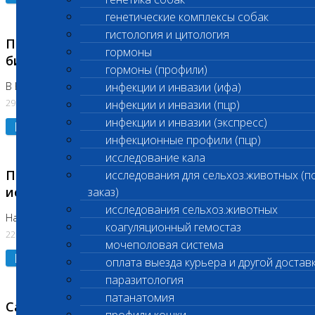
генетические комплексы собак
гистология и цитология
Приостановлено выполнение срочных
гормоны
биохимических исследований
гормоны (профили)
В Бутово 29.07.26
инфекции и инвазии (ифа)
29.07.2026
инфекции и инвазии (пцр)
инфекции и инвазии (экспресс)
Подробнее
инфекционные профили (пцр)
исследование кала
Приостановлено выполнение биохимических
исследования для сельхоз.животных (п
исследований
заказ)
исследования сельхоз.животных
На Нагорной. Код ( 123,310,309)
коагуляционный гемостаз
22.07.2026
мочеполовая система
Подробнее
оплата выезда курьера и другой достав
паразитология
патанатомия
Санитарные дни