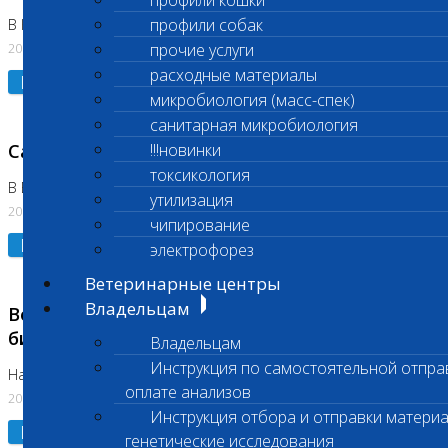
профили кошки
профили собак
В Коломне 24.07.2026 и 28.07.2026
20.07.2026
прочие услуги
расходные материалы
Подробнее
микробиология (масс-спек)
санитарная микробиология
Санитарный день
!!!новинки
токсикология
В Бутово 21.07.2026
утилизация
20.07.2026
чипирование
Подробнее
электрофорез
Ветеринарные центры
Владельцам
Возобновлено выполнение срочных
биохимических исследований
Владельцам
Инструкция по самостоятельной отпра
На Нагорной
оплате анализов
20.07.2026
Инструкция отбора и отправки материа
Подробнее
генетические исследования