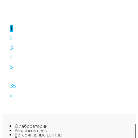
1
2
3
4
5
...
35
»
О лаборатории
Анализы и цены
Ветеринарные центры