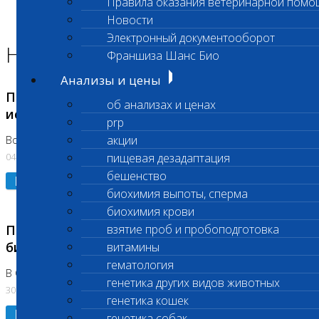
Правила оказания ветеринарной помо
Главная страница
Новости
Новости
Электронный документооборот
Новости лаборатории
Франшиза Шанс Био
Анализы и цены
Приостановка срочных биохимических
об анализах и ценах
исследований
prp
акции
Во Владыкино
04.08.2026
пищевая дезадаптация
бешенство
Подробнее
биохимия выпоты, сперма
биохимия крови
Приостановлено выполнение срочных
взятие проб и пробоподготовка
биохимических исследований
витамины
гематология
В Сколково. Код (123,309,310)
генетика других видов животных
30.07.2026
генетика кошек
Подробнее
генетика собак