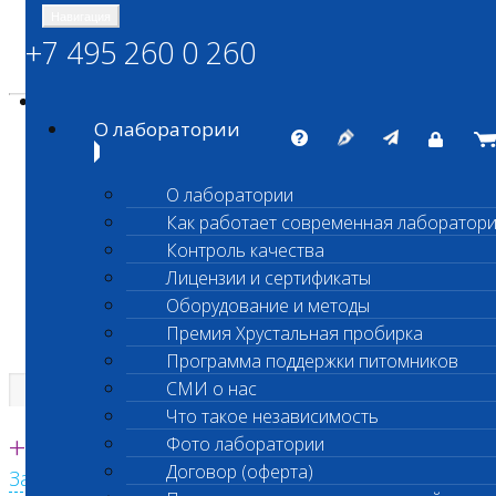
Навигация
+7 495 260 0 260
Энциклопедия Шанс Био
Карта сайта
vetlab@vetlab.ru
О лаборатории
О лаборатории
Как работает современная лаборатор
ШАНС БИО
Контроль качества
Независимая ветеринарная лаборатория
Лицензии и сертификаты
Оборудование и методы
Премия Хрустальная пробирка
Программа поддержки питомников
СМИ о нас
Что такое независимость
Единая круглосуточная справочная
+7 495 260 0 260
Фото лаборатории
Договор (оферта)
Заказать звонок с сайта