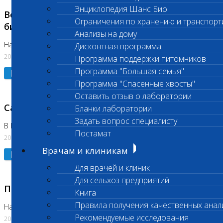
Энциклопедия Шанс Био
Возобновлено выполнение срочных
Ограничения по хранению и транспорт
биохимических исследований
Анализы на дому
На Нагорной
Дисконтная программа
20.07.2026
Программа поддержки питомников
Программа "Большая семья"
Подробнее
Программа "Спасенные хвосты"
Оставить отзыв о лаборатории
Санитарный день
Бланки лаборатории
Задать вопрос специалисту
В Коломне 20.07.2026
Постамат
20.07.2026
Врачам и клиникам
Подробнее
Для врачей и клиник
Для сельхоз предприятий
Приостановлено выполнение исследования
Книга
Правила получения качественных анал
На Нагорной
Рекомендуемые исследования
20.07.2026