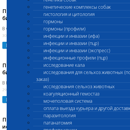
генетические комплексы собак
Приостановлено выполнение срочных
гистология и цитология
биохимических исследований
гормоны
гормоны (профили)
В Сколково. Код (123,309,310)
30.07.2026
инфекции и инвазии (ифа)
инфекции и инвазии (пцр)
Подробнее
инфекции и инвазии (экспресс)
инфекционные профили (пцр)
Приостановлено выполнение срочных
исследование кала
биохимических исследований
исследования для сельхоз.животных (п
заказ)
В Бутово 29.07.26
исследования сельхоз.животных
29.07.2026
коагуляционный гемостаз
Подробнее
мочеполовая система
оплата выезда курьера и другой достав
паразитология
Приостановлено выполнение биохимических
патанатомия
исследований