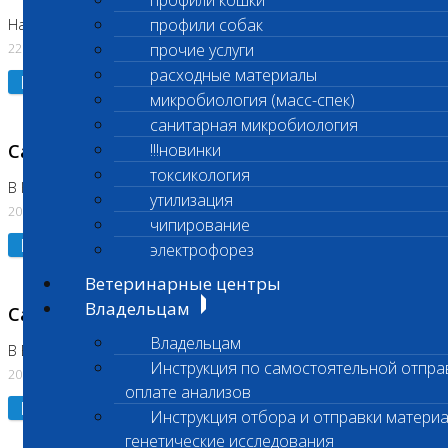
профили кошки
профили собак
На Нагорной. Код ( 123,310,309)
22.07.2026
прочие услуги
расходные материалы
Подробнее
микробиология (масс-спек)
санитарная микробиология
Санитарные дни
!!!новинки
токсикология
В Коломне 24.07.2026 и 28.07.2026
утилизация
20.07.2026
чипирование
Подробнее
электрофорез
Ветеринарные центры
Владельцам
Санитарный день
Владельцам
В Бутово 21.07.2026
Инструкция по самостоятельной отпра
20.07.2026
оплате анализов
Подробнее
Инструкция отбора и отправки материа
генетические исследования