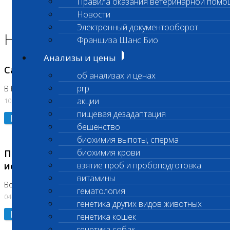
Правила оказания ветеринарной помо
Главная страница
Новости
Новости
Электронный документооборот
Новости лаборатории
Франшиза Шанс Био
Анализы и цены
Санитарный день
об анализах и ценах
prp
В Вешняках 14.08.2026
акции
10.08.2026
пищевая дезадаптация
Подробнее
бешенство
биохимия выпоты, сперма
биохимия крови
Приостановка срочных биохимических
исследований
взятие проб и пробоподготовка
витамины
Во Владыкино
гематология
04.08.2026
генетика других видов животных
Подробнее
генетика кошек
генетика собак