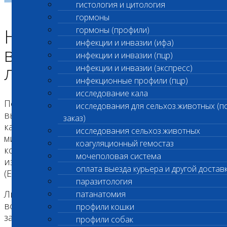
гистология и цитология
гормоны
Независимая
гормоны (профили)
инфекции и инвазии (ифа)
ветеринарная
инфекции и инвазии (пцр)
лаборатория Шанс Био
инфекции и инвазии (экспресс)
инфекционные профили (пцр)
исследование кала
Первая ветеринарная лаборатория в России,
исследования для сельхоз.животных (п
выполняющая в полном объеме контроль
заказ)
качества проводимых исследований по
исследования сельхоз.животных
мировым стандартам, включая внешний
коагуляционный гемостаз
контроль качества ведущими организациями
мочеполовая система
из России (ФСВОК, ЦНМВЛ, ВНИИЗЖ), США
оплата выезда курьера и другой достав
(EQAS) и Евросоюза (Prevecal).
паразитология
Лицензия Роспотребнадзора на работу с
патанатомия
возбудителями инфекционных и инвазионных
профили кошки
заболеваний человека и животных.
профили собак