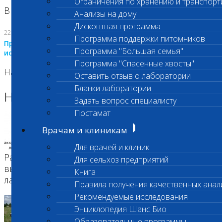
Ограничения по хранению и транспорт
В Бутово 29.07.26
Анализы на дому
Дисконтная программа
22.07.2026
Программа поддержки питомников
Приостановлено выполнение биохимических
Программа "Большая семья"
исследований
Программа "Спасенные хвосты"
На Нагорной. Код ( 123,310,309)
Оставить отзыв о лаборатории
Бланки лаборатории
Новое в энциклопедии
Все новости
Задать вопрос специалисту
Постамат
06.04.2026
Аккредитация лаборатории по стандартам
Врачам и клиникам
ISO/IEC 17025
Для врачей и клиник
Разбираемся, что такое аккредитация и почему
Для сельхоз предприятий
выгодно использование аккредитованной
Книга
лаборатории
Правила получения качественных анал
Рекомендуемые исследования
03.04.2026
Энциклопедия Шанс Био
Микотоксины и мастит: экономия для
Образовательные программы