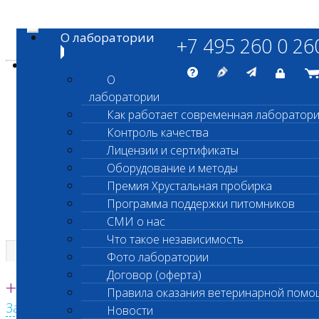
Навигация
О лаборатории
+7 495 260 0 26
Энциклопедия Шанс Био
Карта сайта
vetlab@vetlab.ru
О
лаборатории
Как работает современная лаборатор
Контроль качества
ШАНС БИО
Лицензии и сертификаты
Независимая ветеринарная лаборатория
Оборудование и методы
Премия Хрустальная пробирка
Программа поддержки питомников
СМИ о нас
Что такое независимость
Фото лаборатории
Единая круглосуточная справочная
Договор (оферта)
+7 495 260 0 260
Правила оказания ветеринарной помо
Заказать звонок с сайта
Новости