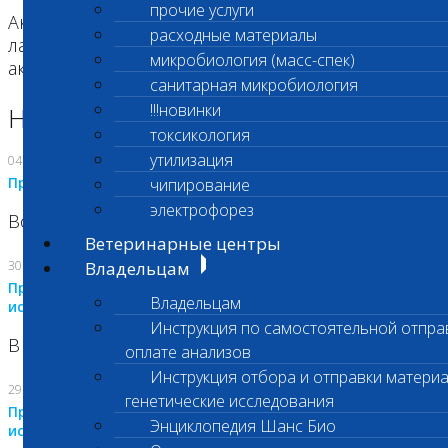
прочие услуги
Аккредитация в качестве испытательной
расходные материалы
лаборатории в Федеральной службе по
микробиология (масс-спек)
аккредитации по ГОСТ ISO/IEC 17025-2019.
санитарная микробиология
!!!новинки
Новости лаборатории
токсикология
утилизация
04.08.2026
Приостановка срочных биохимических исследований
чипирование
электрофорез
Во Владыкино
Ветеринарные центры
30.07.2026
Владельцам
Приостановлено выполнение срочных биохимических
Владельцам
исследований
Инструкция по самостоятельной отпра
В Сколково. Код (123,309,310)
оплате анализов
Инструкция отбора и отправки материа
29.07.2026
генетические исследования
Приостановлено выполнение срочных биохимических
Энциклопедия Шанс Био
исследований