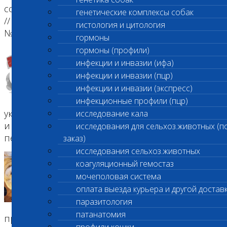
собственности. Что выгодно для потребителя?
генетические комплексы собак
// СФЕРА: ТЕХНОЛОГИИ, КОРМА, ВЕТЕРИНАРИЯ.
гистология и цитология
№1 (11) 2020
гормоны
гормоны (профили)
Как собаки и кошки становятся
инфекции и инвазии (ифа)
донорами
инфекции и инвазии (пцр)
Автомобильные аварии, инфекции,
инфекции и инвазии (экспресс)
болезни внутренних органов,
тяжелые отравления, последствия
инфекционные профили (пцр)
укуса клещей — есть десятки заболеваний собак
исследование кала
и кошек, при которых может понадобиться
исследования для сельхоз.животных (п
переливание крови. Рас...
заказ)
исследования сельхоз.животных
Эксклюзив: Недобровольное
коагуляционный гемостаз
донорство
мочеполовая система
В тот момент я не думал. Торопился
оплата выезда курьера и другой достав
по стоящему в пробках городу,
паразитология
стараясь быстрее попасть на
патанатомия
противоположную сторону.