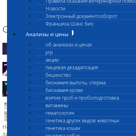
Правила оказания ветеринарной помо
Главная страница
Новости
О лаборатории
Электронный документооборот
Сми о нас
Франшиза Шанс Био
СМИ о нас
Анализы и цены
об анализах и ценах
01.04.2024
prp
Современные Айболиты
акции
30.01.2023
пищевая дезадаптация
Как спасают животных
бешенство
биохимия выпоты, сперма
15.01.2023
биохимия крови
Кровь для животных
взятие проб и пробоподготовка
05.04.2021
витамины
Преимущества независимой
гематология
ветеринарной лаборатории
генетика других видов животных
На ветеринарном рынке существуют
генетика кошек
лаборатории с различными правами
генетика собак