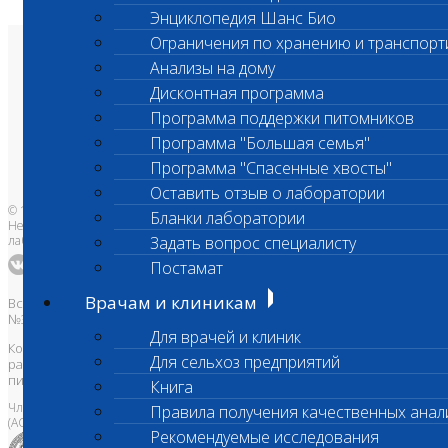
Энциклопедия Шанс Био
Ограничения по хранению и транспорт
О лаборатории
Анализы на дому
Анализы и цены
Ветеринарные центры
Дисконтная программа
Владельцам
Программа поддержки питомников
Врачам и клиникам
Бланки лаборатории
Программа "Большая семья"
Банк донорской крови
Адреса лабораторий
Программа "Спасенные хвосты"
Оставить отзыв о лаборатории
© 1996-2026
Бланки лаборатории
Независимая ветеринарная
лаборатория Шанс Био
Задать вопрос специалисту
Постамат
Врачам и клиникам
Все права защищены и охраняются законом. Товарный знак
№395740 от 2008 г. ООО "ШАНС БИО"
Для врачей и клиник
Копирование, тиражирование, а также использование материалов,
Для сельхоз предприятий
размещенных на сайте
www.vetlab.ru
возможно только с
письменного разрешения Правообладателя
Книга
Член Национальной ветеринарной палаты
Правила получения качественных анал
(АСРО НВП)
Рекомендуемые исследования