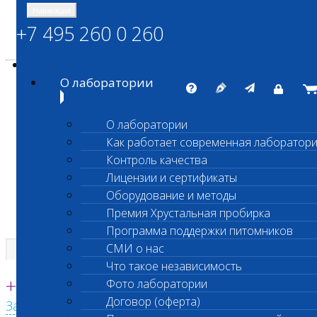
Навигация
+7 495 260 0 260
Энциклопедия Шанс Био
Карта сайта
vetlab@vetlab.ru
О лаборатории
О лаборатории
Как работает современная лаборатор
ШАНС БИО
Контроль качества
Независимая ветеринарная лаборатория
Лицензии и сертификаты
Оборудование и методы
Премия Хрустальная пробирка
Программа поддержки питомников
СМИ о нас
Что такое независимость
Единая круглосуточная справочная
+7 495 260 0 260
Фото лаборатории
Договор (оферта)
Заказать звонок с сайта