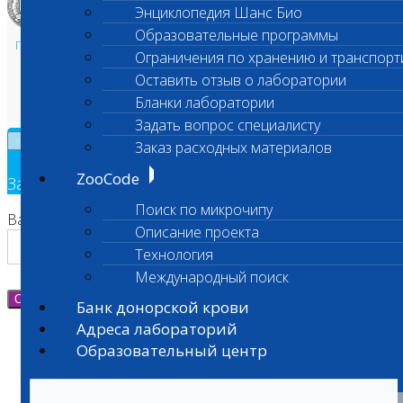
Энциклопедия Шанс Био
Образовательные программы
Политика в области персональных данных и конфиденциальности
Ограничения по хранению и транспорт
Пользовательское соглашение
Оставить отзыв о лаборатории
Техническая поддержка
Бланки лаборатории
Задать вопрос специалисту
×
Заказ расходных материалов
ZooCode
Заявка на обратный звонок
Поиск по микрочипу
Ваш номер телефона
Описание проекта
Технология
Международный поиск
Отправить
Банк донорской крови
Адреса лабораторий
Образовательный центр