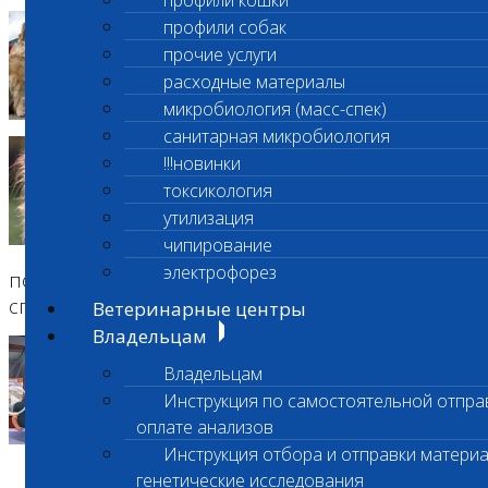
профили кошки
Где найти донора для
профили собак
домашнего питомца
прочие услуги
расходные материалы
микробиология (масс-спек)
санитарная микробиология
100 граммов спасли много
!!!новинки
шариков
токсикология
Стационар клиники. В отдельном
утилизация
боксе готовится к выписке
чипирование
трёхмесячный котёнок Тама. Ему
электрофорез
повезло: его подобрали на улице и успели
спасти.
Ветеринарные центры
Владельцам
От укусов клещей спасают
четвероногие доноры
Владельцам
Инструкция по самостоятельной отпра
оплате анализов
Инструкция отбора и отправки материа
генетические исследования