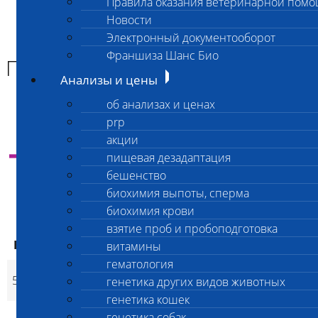
Правила оказания ветеринарной пом
Главная страница
Новости
Анализы и цены
Электронный документооборот
ПРОЧИЕ УСЛУГИ
Франшиза Шанс Био
ПРОЧИЕ УСЛУГИ
Анализы и цены
об анализах и ценах
prp
акции
Инструкция
по оплате анализов через банк и
самостоятельной отправке материала в
пищевая дезадаптация
лабораторию
бешенство
биохимия выпоты, сперма
биохимия крови
взятие проб и пробоподготовка
ваша цена
Код
Наименование услуг
Скид
витамины
ваша цена
экспресс
гематология
Комплекс дисконтных
5101
2 000
2 000
нет
генетика других видов животных
p
p
ветеринарных услуг
генетика кошек
Книга "Лабораторная
генетика собак