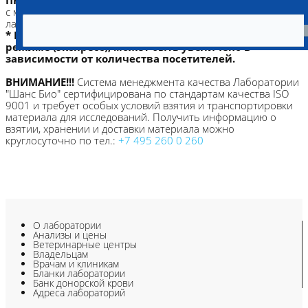
ПРИМЕЧАНИЕ:
Время исполнения анализов отсчитывается
с момента поступления и регистрации материала в
лаборатории
* ВРЕМЯ ИСПОЛНЕНИЯ исследований в срочном
режиме (экспресс), может быть увеличено в
зависимости от количества посетителей.
ВНИМАНИЕ!!!
Система менеджмента качества Лаборатории
"Шанс Био" сертифицирована по стандартам качества ISO
9001 и требует особых условий взятия и транспортировки
материала для исследований. Получить информацию о
взятии, хранении и доставки материала можно
круглосуточно по тел.:
+7 495 260 0 260
О лаборатории
Анализы и цены
Ветеринарные центры
Владельцам
Врачам и клиникам
Бланки лаборатории
Банк донорской крови
Адреса лабораторий