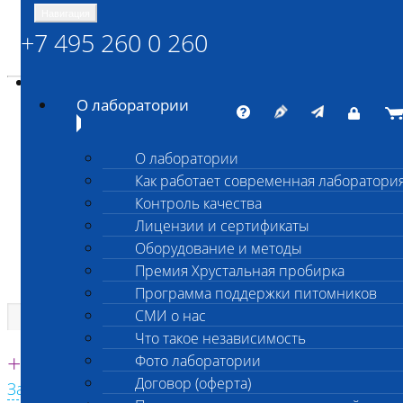
Навигация
+7 495 260 0 260
Энциклопедия Шанс Био
Карта сайта
vetlab@vetlab.ru
О лаборатории
О лаборатории
Как работает современная лаборатори
ШАНС БИО
Контроль качества
Независимая ветеринарная лаборатория
Лицензии и сертификаты
Оборудование и методы
Премия Хрустальная пробирка
Программа поддержки питомников
СМИ о нас
Что такое независимость
Единая круглосуточная справочная
+7 495 260 0 260
Фото лаборатории
Договор (оферта)
Заказать звонок с сайта