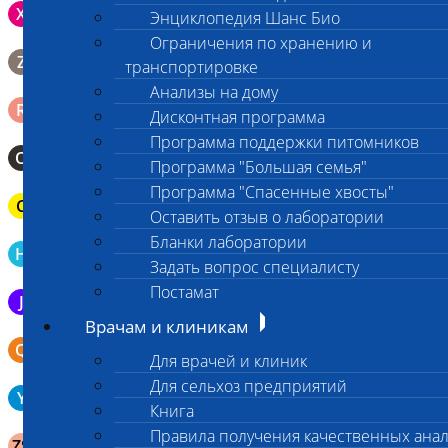
Зонд щеточка с буккальным эпителием с внутренней
X
Энциклопедия Шанс Био
поверхности щеки (эпителием слизистой оболочки щеки)
Ограничения по хранению и
Биопсийный эндоскопический материал в 10% растворе
Z
транспортировке
формалина. До 10 фрагментов с одной локации.
Анализы на дому
Ректальный смыв в пробирку Эппендорфа (с физрастворм
R
Дисконтная программа
0,5 мл)
Программа поддержки питомников
О
Мазок-отпечаток на стекло
Программа "Большая семья"
Программа "Спасенные хвосты"
C
Паренхиматозные органы в герметичном пакете
Оставить отзыв о лаборатории
Бланки лаборатории
Кровь в пробирку для определения гемостаза (цитрат Na
H
3,8%)
Задать вопрос специалисту
Постамат
J
Эякулят в стерильном контейнере
Врачам и клиникам
Бронхо-альвеолярный лаваж в контейнере или шприце (5-
Q
10 мл)
Для врачей и клиник
Для сельхоз предприятий
Биоптат слизистой желудка в пробирку Эппендорфа (с
Y
физраствором 0.5 мл)
Книга
Сыворотка крови в пробирке без активаторов
Правила получения качественных ана
ZS
свертывания/разделительного геля или в пробирке типа