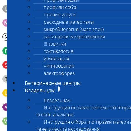
профили кошки
профили собак
L
Материал берется только в лаборатории!
прочие услуги
расходные материалы
M
Мазок на стекло
микробиология (масс-спек)
санитарная микробиология
N
Молоко в контейнере 10-30 мл
!!!новинки
P
Кровь в пробирку с К3ЭДТА (К2ЭДТА)
токсикология
утилизация
Венозная кровь в пробирке с активатором свертывания
S
чипирование
без разделительного геля
электрофорез
Клещ (не более 2 шт.), плотно закрытая сухая пробирка
T
типа Эппендорф
Ветеринарные центры
Владельцам
U
Моча во флаконе 5 - 10 мл
Владельцам
V
Выпоты и биологические жидкости в контейнере
Инструкция по самостоятельной отпра
оплате анализов
W
Волос (шерсть) в пробирке Эппендорфа
Инструкция отбора и отправки материа
генетические исследования