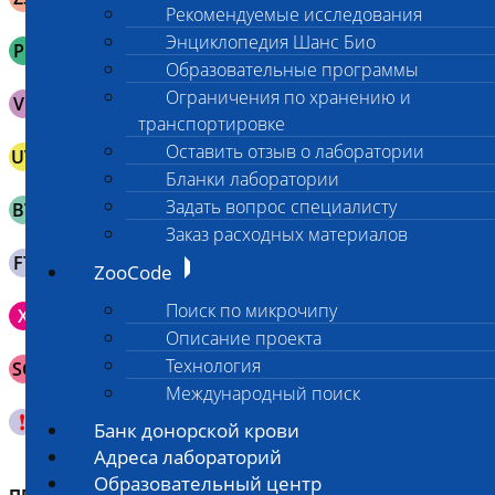
Рекомендуемые исследования
эппендорф
Плазма с ЭДТА в пробирке без активаторов свертывания/
Энциклопедия Шанс Био
PL
разделительного геля или в пробирке типа эппендорф
Образовательные программы
Ограничения по хранению и
VL
Выпотная жидкость в пробирке с ЭДТА
транспортировке
Оставить отзыв о лаборатории
UV
Моча в вакуумной пробирке без консервантов
Бланки лаборатории
Биологическая жидкость в вакуумной пробирке без
Задать вопрос специалисту
BV
активаторов свертывания/разделительного геля или в
пробирке типа эппендорф
Заказ расходных материалов
Биологический материал на FTA-картах (для стабилизации
FT
ZooCode
ДНК)
Зонд щеточка с буккальным эпителием с внутренней
Поиск по микрочипу
X
поверхности щеки (эпителием слизистой оболочки щеки)
Описание проекта
Венозная кровь в пробирке с активатором свертывания и
Технология
SG
разделительным гелем
Международный поиск
смотри специальные условия на сайте
Банк донорской крови
Адреса лабораторий
Образовательный центр