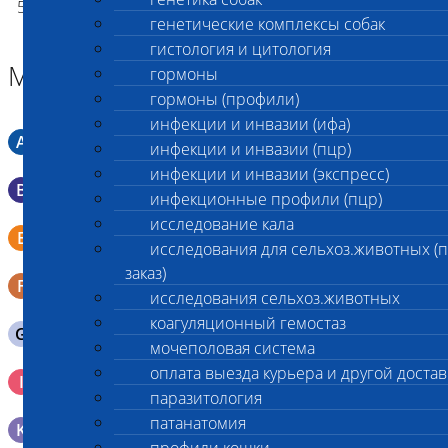
5102
7 000
7 000
нет
p
p
диагностика"
генетические комплексы собак
гистология и цитология
Материал
гормоны
гормоны (профили)
инфекции и инвазии (ифа)
A
Мазок в пробирку со средой Кери-Блера
инфекции и инвазии (пцр)
инфекции и инвазии (экспресс)
B
Мазок в пробирку со средой Эймса (Стюарта)
инфекционные профили (пцр)
исследование кала
Смывы со слизистых в пробирку Эппендорфа (с
E
физраствором 0.5 мл)
исследования для сельхоз.животных (
заказ)
F
Кал в контейнере с ложечкой
исследования сельхоз.животных
коагуляционный гемостаз
G
Содержимое желудка 10-30 мл
мочеполовая система
оплата выезда курьера и другой достав
Кровь 2-3 мл. на фильтр-бумаге, высушенная для
I
генетических исследований
паразитология
патанатомия
K
Образец тканей в контейнере с 10% раствором формалина