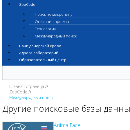
ZooCode
Поиск по микрочипу
Описание проекта
Технология
Международный поиск
Банк донорской крови
Адреса лабораторий
Образовательный центр
Главная страница
ZooCode
Международный поиск
Другие поисковые базы данн
AnimalFace