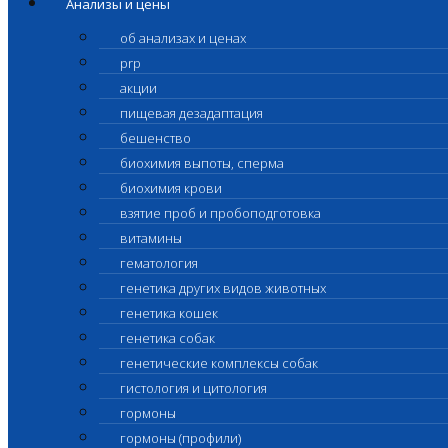
Анализы и цены
об анализах и ценах
prp
акции
пищевая дезадаптация
бешенство
биохимия выпоты, сперма
биохимия крови
взятие проб и пробоподготовка
витамины
гематология
генетика других видов животных
генетика кошек
генетика собак
генетические комплексы собак
гистология и цитология
гормоны
гормоны (профили)