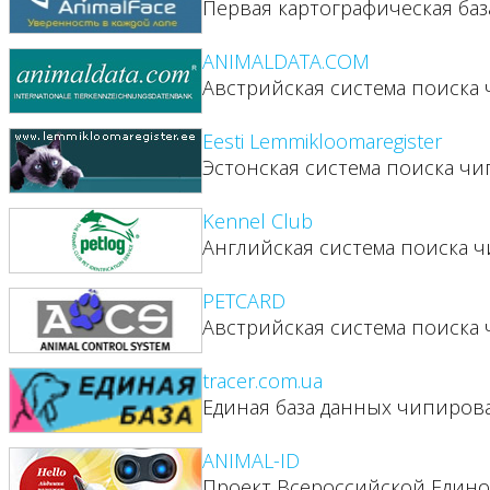
Первая картографическая баз
ANIMALDATA.COM
Австрийская система поиск
Eesti Lemmikloomaregister
Эстонская система поиска 
Kennel Club
Английская система поиска
PETCARD
Австрийская система поиск
tracer.com.ua
Единая база данных чипиро
ANIMAL-ID
Проект Всероссийской Един