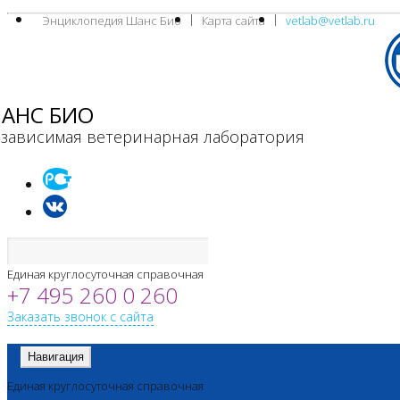
Энциклопедия Шанс Био
Карта сайта
vetlab@vetlab.ru
АНС БИО
зависимая ветеринарная лаборатория
Единая круглосуточная справочная
+7 495 260 0 260
Заказать звонок с сайта
Навигация
Единая круглосуточная справочная