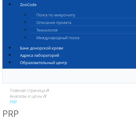
ZooCode
Поиск по микрочипу
Описание проекта
Технология
Международный поиск
Банк донорской крови
Адреса лабораторий
Образовательный центр
Главная страница
Анализы и цены
PRP
PRP