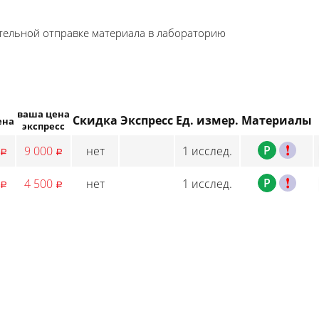
ятельной отправке материала в лабораторию
ваша цена
Скидка
Экспресс
Ед. измер.
Материалы
ена
экспресс
P
C
9 000
нет
1 исслед.
p
p
P
C
4 500
нет
1 исслед.
p
p