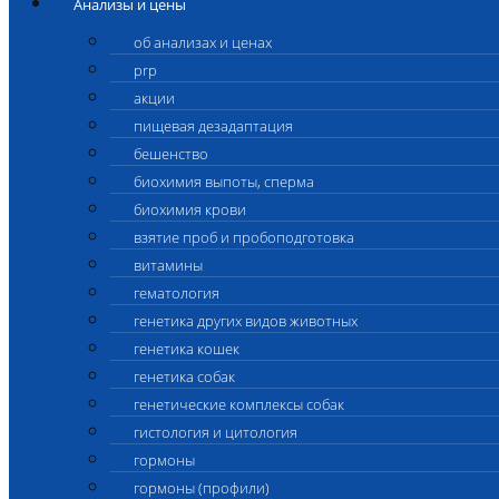
Анализы и цены
об анализах и ценах
prp
акции
пищевая дезадаптация
бешенство
биохимия выпоты, сперма
биохимия крови
взятие проб и пробоподготовка
витамины
гематология
генетика других видов животных
генетика кошек
генетика собак
генетические комплексы собак
гистология и цитология
гормоны
гормоны (профили)