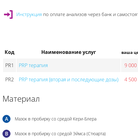
Инструкция
по оплате анализов через банк и самосто
Код
Наименование услуг
ваша ц
PR1
PRP терапия
9 000
PR2
PRP терапия (вторая и последующие дозы)
4 500
Материал
A
Мазок в пробирку со средой Кери-Блера
B
Мазок в пробирку со средой Эймса (Стюарта)