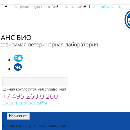
Энциклопедия Шанс Био
Карта сайта
vetlab@vetlab.ru
АНС БИО
зависимая ветеринарная лаборатория
Единая круглосуточная справочная
+7 495 260 0 260
Заказать звонок с сайта
Навигация
Единая круглосуточная справочная