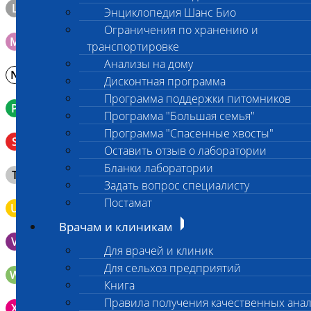
L
Материал берется только в лаборатории!
Энциклопедия Шанс Био
Ограничения по хранению и
M
Мазок на стекло
транспортировке
Анализы на дому
N
Молоко в контейнере 10-30 мл
Дисконтная программа
Программа поддержки питомников
P
Кровь в пробирку с К3ЭДТА (К2ЭДТА)
Программа "Большая семья"
Программа "Спасенные хвосты"
Венозная кровь в пробирке с активатором свертывания
S
без разделительного геля
Оставить отзыв о лаборатории
Бланки лаборатории
Клещ (не более 2 шт.), плотно закрытая сухая пробирка
T
типа Эппендорф
Задать вопрос специалисту
Постамат
U
Моча во флаконе 5 - 10 мл
Врачам и клиникам
V
Выпоты и биологические жидкости в контейнере
Для врачей и клиник
Для сельхоз предприятий
W
Волос (шерсть) в пробирке Эппендорфа
Книга
Зонд щеточка с буккальным эпителием с внутренней
Правила получения качественных ана
X