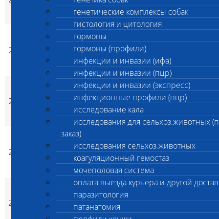
p
p
(коагуляционный
генетические комплексы собак
гемостаз)
гистология и цитология
гормоны
гормоны (профили)
211
АЧТВ
500
600
да
p
p
инфекции и инвазии (ифа)
инфекции и инвазии (пцр)
инфекции и инвазии (экспресс)
инфекционные профили (пцр)
212
Тромбиновое время
500
600
да
p
p
исследование кала
исследования для сельхоз.животных (
заказ)
исследования сельхоз.животных
Протромбиновое
213
500
600
да
p
p
Время
коагуляционный гемостаз
мочеполовая система
оплата выезда курьера и другой достав
паразитология
214
Фибриноген
500
600
да
p
p
патанатомия