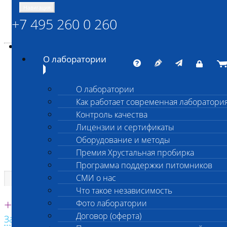
Навигация
+7 495 260 0 260
Энциклопедия Шанс Био
Карта сайта
vetlab@vetlab.ru
О лаборатории
О лаборатории
Как работает современная лаборатори
ШАНС БИО
Контроль качества
Независимая ветеринарная лаборатория
Лицензии и сертификаты
Оборудование и методы
Премия Хрустальная пробирка
Программа поддержки питомников
СМИ о нас
Что такое независимость
Единая круглосуточная справочная
+7 495 260 0 260
Фото лаборатории
Договор (оферта)
Заказать звонок с сайта