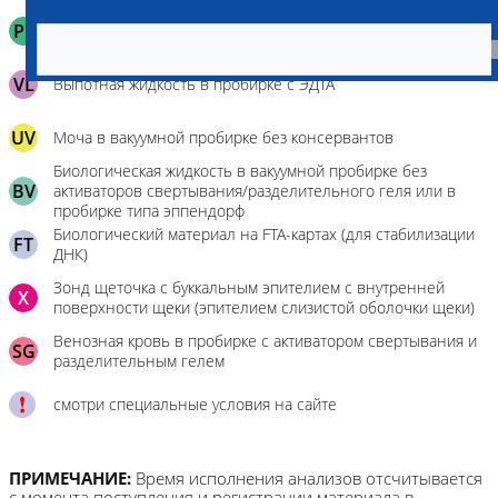
Плазма с ЭДТА в пробирке без активаторов свертывания/
PL
разделительного геля или в пробирке типа эппендорф
VL
Выпотная жидкость в пробирке с ЭДТА
UV
Моча в вакуумной пробирке без консервантов
Биологическая жидкость в вакуумной пробирке без
BV
активаторов свертывания/разделительного геля или в
пробирке типа эппендорф
Биологический материал на FTA-картах (для стабилизации
FT
ДНК)
Зонд щеточка с буккальным эпителием с внутренней
X
поверхности щеки (эпителием слизистой оболочки щеки)
Венозная кровь в пробирке с активатором свертывания и
SG
разделительным гелем
смотри специальные условия на сайте
ПРИМЕЧАНИЕ:
Время исполнения анализов отсчитывается
с момента поступления и регистрации материала в