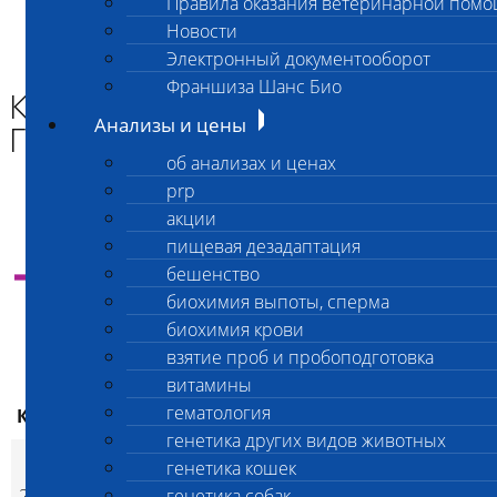
Правила оказания ветеринарной пом
Главная страница
Новости
Анализы и цены
Электронный документооборот
КОАГУЛЯЦИОННЫЙ ГЕМОСТАЗ
Франшиза Шанс Био
КОАГУЛЯЦИОННЫЙ
Анализы и цены
ГЕМОСТАЗ
об анализах и ценах
prp
акции
пищевая дезадаптация
Инструкция
по оплате анализов через банк и
бешенство
самостоятельной отправке материала в
лабораторию
биохимия выпоты, сперма
биохимия крови
взятие проб и пробоподготовка
витамины
ваша цена
гематология
Код
Наименование услуг
Скидк
ваша цена
экспресс
генетика других видов животных
Исследование
генетика кошек
системы гемостаза
202
генетика собак
1 800
2 100
да