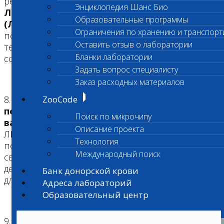
результата, проходят
под контролем
Энциклопедия Шанс Био
Лабораторной информационной системы
Образовательные программы
(ЛИС) Shans i-Lab
. При использовании
Ограничения по хранению и транспорт
полуавтоматических методик применяется
Оставить отзыв о лаборатории
технология двойного ввода результата разными
Бланки лаборатории
сотрудниками.
Задать вопрос специалисту
Заказ расходных материалов
8.
Готовый результат проходит
ZooCode
последовательно несколько этапов
Поиск по микрочипу
валидации
– автоматический (посредством
Описание проекта
ЛИС), технический и клинический. На
Технология
последнем этапе врачи «Шанс Био» могут
Международный поиск
связываться с лечащим врачом для уточнения
деталей анамнеза, клинической картины или
Банк донорской крови
для информирования о критических значениях.
Адреса лабораторий
Образовательный центр
9.
Результаты исследований доступны