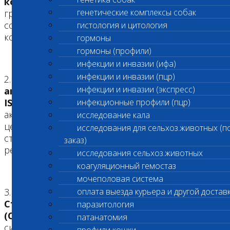
комплекс
, с продуманной архитектурой,
генетические комплексы собак
грамотной логистикой, удобным доступом,
современными средствами коммуникации и
гистология и цитология
контроля. Большие просторные лаборатории
гормоны
гормоны (профили)
инфекции и инвазии (ифа)
инфекции и инвазии (пцр)
2.
Аккредитация в Федеральной службе по
инфекции и инвазии (экспресс)
аккредитации (Росаккредитация) по ГОСТ
ISO/IEC 17025-2019.
инфекционные профили (пцр)
Лаборатория
аккредитована в качестве испытательного
исследование кала
центра по международным и национальным
исследования для сельхоз.животных (п
стандартам, гарантирующим высокое качество
заказ)
результатов исследований.
исследования сельхоз.животных
коагуляционный гемостаз
мочеполовая система
3.
Все процессы выполняются по
оплата выезда курьера и другой достав
Стандартным операционным процедурам
паразитология
(СОП) «Шанс Био»
и имеют три независимые
патанатомия
системы контроля. Этим достигается одинаково