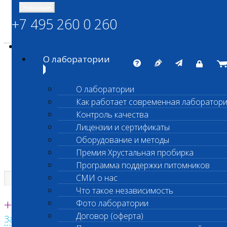
Навигация
+7 495 260 0 260
Энциклопедия Шанс Био
Карта сайта
vetlab@vetlab.ru
О лаборатории
О лаборатории
Как работает современная лаборатор
ШАНС БИО
Контроль качества
Независимая ветеринарная лаборатория
Лицензии и сертификаты
Оборудование и методы
Премия Хрустальная пробирка
Программа поддержки питомников
СМИ о нас
Что такое независимость
Единая круглосуточная справочная
+7 495 260 0 260
Фото лаборатории
Договор (оферта)
Заказать звонок с сайта