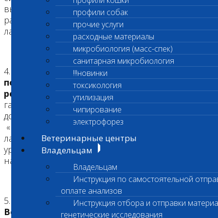
профили кошки
высокое качество исследований, проводимых
профили собак
разными сотрудниками в различных
прочие услуги
лабораторных офисах.
расходные материалы
микробиология (масс-спек)
санитарная микробиология
4.
Используются анализаторы последнего
!!!новинки
поколения, расходные материалы и
токсикология
реагенты от мировых лидеров
, что
утилизация
гарантирует высокую точность и
чипирование
достоверность результатов исследований.
электрофорез
«Шанс Био» постоянно обновляет парк
лабораторного оборудования, поддерживая
Ветеринарные центры
уровень последних достижений лабораторной
Владельцам
науки.
Владельцам
Инструкция по самостоятельной отпра
оплате анализов
5.
Стратегическое сотрудничество с
Инструкция отбора и отправки материа
Beckman Coulter (США)
– ведущим мировым
генетические исследования