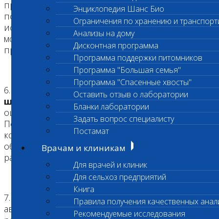
производителем медицинской техники
Энциклопедия Шанс Био
позволяет проводить высокоточные
Ограничения по хранению и транспорт
исследования на анализаторах самых последних
Анализы на дому
моделей под контролем сервисной службы
Дисконтная программа
производителя.
Программа поддержки питомников
Программа "Большая семья"
Программа "Спасенные хвосты"
6.
При приеме биоматериала все образцы
Оставить отзыв о лаборатории
штрихкодируются
, что позволяет избежать
Бланки лаборатории
ошибок, связанных с идентификацией образца.
Задать вопрос специалисту
После поступления в лабораторию и входного
Постамат
контроля условий транспортировки все
образцы сортируются и распределяются на
Врачам и клиникам
рабочие потоки и рабочие места.
Для врачей и клиник
Для сельхоз предприятий
Книга
7. Все этапы исследований, выполняемых на
Правила получения качественных анал
автоматических анализаторах, включая выдачу
Рекомендуемые исследования