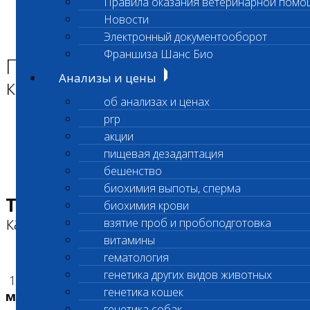
Правила оказания ветеринарной помо
Главная страница
Новости
Для врачей и клиник
Электронный документооборот
Правила получения качественных анализов
Франшиза Шанс Био
Правила получения
Анализы и цены
качественных анализов
об анализах и ценах
prp
Чем достигается повышенная точность
акции
анализов «Шанс Био»?
пищевая дезадаптация
бешенство
биохимия выпоты, сперма
Технологии успеха.
12 правил
биохимия крови
качественного анализа.
взятие проб и пробоподготовка
витамины
гематология
генетика других видов животных
1.
«Шанс Био» – крупный
генетика кошек
многофункциональный производственный
генетика собак