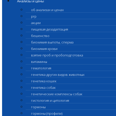
Анализы и цены
об анализах и ценах
prp
акции
пищевая дезадаптация
бешенство
биохимия выпоты, сперма
биохимия крови
взятие проб и пробоподготовка
витамины
гематология
генетика других видов животных
генетика кошек
генетика собак
генетические комплексы собак
гистология и цитология
гормоны
гормоны (профили)