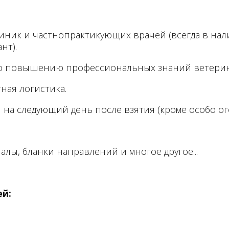
ик и частнопрактикующих врачей (всегда в нали
нт).
по повышению профессиональных знаний ветерина
ная логистика.
и на следующий день после взятия
(
кроме
особо ог
иа
л
ы
,
бланки направлений и многое другое...
ей: