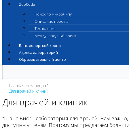
ZooCode
Поиск по микрочипу
Описание проекта
Технология
Международный поиск
Банк донорской крови
Адреса лабораторий
Образовательный центр
Главная страница
Для врачей и клиник
Для врачей и клиник
"Шанс
Био
" - лаборатория для врачей. Нам важ
доступным ценам. Поэтому мы предлагаем больши