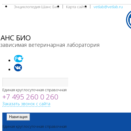
Энциклопедия Шанс Био
Карта сайта
vetlab@vetlab.ru
АНС БИО
зависимая ветеринарная лаборатория
Единая круглосуточная справочная
+7 495 260 0 260
Заказать звонок с сайта
Навигация
Единая круглосуточная справочная