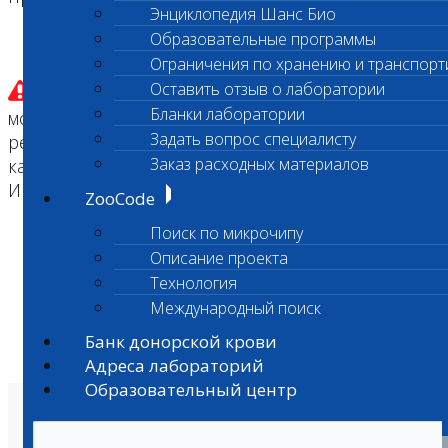
Энциклопедия Шанс Био
Образовательные программы
Ограничения по хранению и транспорт
Оставить отзыв о лаборатории
Претензии по результатам принимаются с
Бланки лаборатории
момента оказании услуги или получения
Задать вопрос специалисту
результата анализа, в сроки установленные для
Заказ расходных материалов
каждого исследования индивидуально.
Информация на бланках или у администраторов.
ZooCode
Поиск по микрочипу
Описание проекта
Технология
Международный поиск
Банк донорской крови
Адреса лабораторий
Образовательный центр
О лаборатории
Анализы и цены