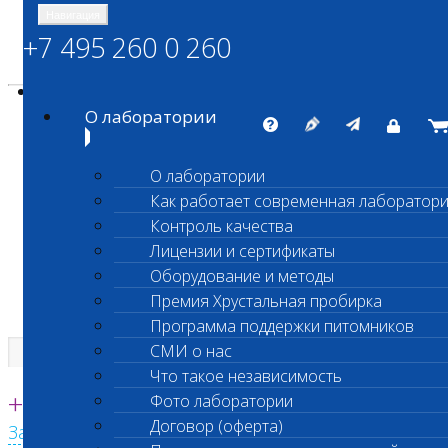
Навигация
+7 495 260 0 260
Энциклопедия Шанс Био
Карта сайта
vetlab@vetlab.ru
О лаборатории
О лаборатории
Как работает современная лаборатор
ШАНС БИО
Контроль качества
Независимая ветеринарная лаборатория
Лицензии и сертификаты
Оборудование и методы
Премия Хрустальная пробирка
Программа поддержки питомников
СМИ о нас
Что такое независимость
Единая круглосуточная справочная
+7 495 260 0 260
Фото лаборатории
Договор (оферта)
Заказать звонок с сайта