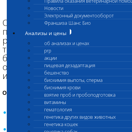
Правила оказания ветеринарной помо
Главная страница
Новости
Отзыв о работе лаборатории
Электронный документооборот
Отзывы, претензии, просьбы
Франшиза Шанс Био
по исправлениям в
Анализы и цены
результатах и заключениях, а
об анализах и ценах
также пожелания или
prp
благодарностивы можете
акции
отправлять в лабораторию,
пищевая дезадаптация
используя данные бланки.
бешенство
биохимия выпоты, сперма
биохимия крови
Отзыв о работе лаборатории:
взятие проб и пробоподготовка
витамины
гематология
Скачать и заполнить «Бланк отзыва о
генетика других видов животных
работе лаборатории» по
ссылке
генетика кошек
Заполнить электронную форму по
ссылке
генетика собак