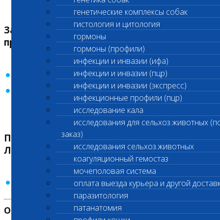
генетические комплексы собак
гистология и цитология
Заявление об изменении данных / на
гормоны
предоставление выписки:
гормоны (профили)
инфекции и инвазии (ифа)
инфекции и инвазии (пцр)
Необходимо скачать и заполнить по
ссылке
инфекции и инвазии (экспресс)
Заполнить электронную форму изменения
инфекционные профили (пцр)
данных по ссылке
ссылке
исследование кала
исследования для сельхоз.животных (п
заказ)
Пожелания и благодарности для
исследования сельхоз.животных
Лаборатории:
коагуляционный гемостаз
мочеполовая система
можно оставить по
ссылке
оплата выезда курьера и другой достав
паразитология
патанатомия
Отзывы, претензии, просьбы по