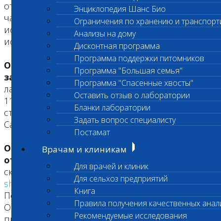
отсутствии конкретной информации, в
Энциклопедия Шанс Био
частности дат, имен сотрудников, проводимых
Ограничения по хранению и транспорт
исследований, отзыв (заявление) принимаются
Анализы на дому
исключительно в ознакомительном порядке.
Дисконтная программа
Программа поддержки питомников
Отзывы и заявления принимаются лично от
Программа "Большая семья"
заявителя
и регистрируется в Центральной
Программа "Спасенные хвосты"
лаборатории по адресу:
Оставить отзыв о лаборатории
115230 г. Москва, Электролитный проезд дом 3
Бланки лаборатории
стр. 12 круглосуточно, без выходных.
Задать вопрос специалисту
Санитарный час 9:00 - 10:00
Постамат
Отзывы и заявления могут быть
Врачам и клиникам
отправлены по электронной почте
(в
Для врачей и клиник
сканированном виде в формате
.pdf
)
Для сельхоз предприятий
shansbio@vetlab.ru
Книга
Подтверждением получения и регистрации
Правила получения качественных анал
Отзыва является письмо - уведомление о
Рекомендуемые исследования
присвоении делу входящего номера