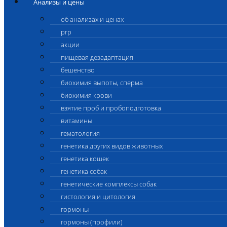
Анализы и цены
об анализах и ценах
prp
акции
пищевая дезадаптация
бешенство
биохимия выпоты, сперма
биохимия крови
взятие проб и пробоподготовка
витамины
гематология
генетика других видов животных
генетика кошек
генетика собак
генетические комплексы собак
гистология и цитология
гормоны
гормоны (профили)