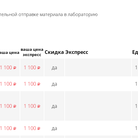
ятельной отправке материала в лабораторию
ваша цена
Скидка
Экспресс
Ед
аша цена
экспресс
1 100
1 100
да
1
p
p
1 100
1 100
да
1
p
p
1 100
1 100
да
1
p
p
1 100
1 100
да
1
p
p