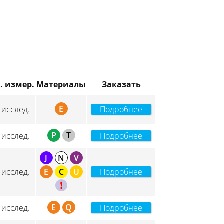
. измер.
Материалы
Заказать
E
 исслед.
Подробнее
P
T
 исслед.
Подробнее
J
N
V
 исслед.
E
C
U
Подробнее
C
E
Q
 исслед.
Подробнее