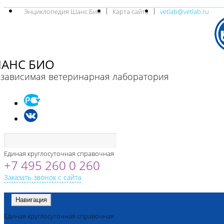
Энциклопедия Шанс Био
Карта сайта
vetlab@vetlab.ru
АНС БИО
зависимая ветеринарная лаборатория
Единая круглосуточная справочная
+7 495 260 0 260
Заказать звонок с сайта
Навигация
Единая круглосуточная справочная