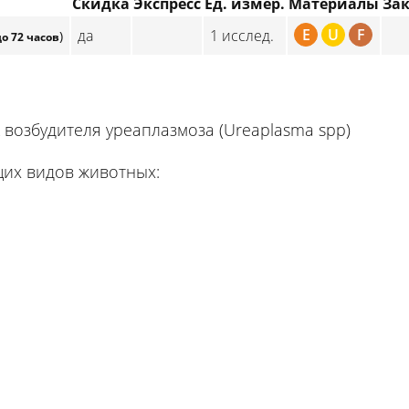
Скидка
Экспресс
Ед. измер.
Материалы
За
E
U
F
да
1 исслед.
)
до 72 часов
возбудителя уреаплазмоза (Ureaplasma spp)
их видов животных: