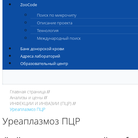
ZooCode
Поиск по микрочипу
Описание проекта
Технология
Международный поиск
Банк донорской крови
Адреса лабораторий
Образовательный центр
Главная страница
Анализы и цены
ИНФЕКЦИИ И ИНВАЗИИ (ПЦР)
Уреаплазмоз ПЦР
Уреаплазмоз ПЦР