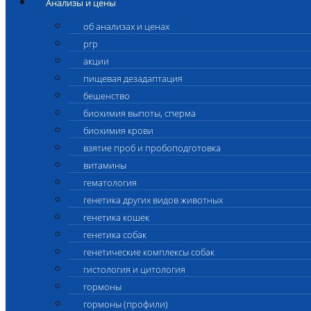
Анализы и цены
об анализах и ценах
prp
акции
пищевая дезадаптация
бешенство
биохимия выпоты, сперма
биохимия крови
взятие проб и пробоподготовка
витамины
гематология
генетика других видов животных
генетика кошек
генетика собак
генетические комплексы собак
гистология и цитология
гормоны
гормоны (профили)