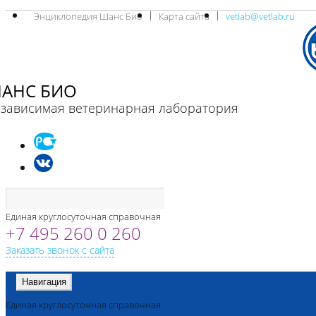
Энциклопедия Шанс Био
Карта сайта
vetlab@vetlab.ru
АНС БИО
зависимая ветеринарная лаборатория
Единая круглосуточная справочная
+7 495 260 0 260
Заказать звонок с сайта
Навигация
Единая круглосуточная справочная