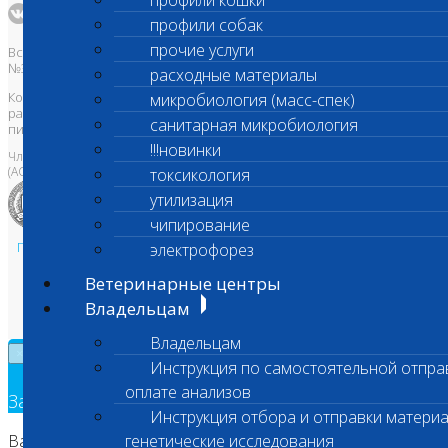
профили кошки
профили собак
прочие услуги
Все права защищены и охраняются законом. Товарный знак
№395740 от 2008 г. ООО "ШАНС БИО"
расходные материалы
Копирование, тиражирование, а также использование материалов,
микробиология (масс-спек)
размещенных на сайте
www.vetlab.ru
возможно только с
санитарная микробиология
письменного разрешения Правообладателя
!!!новинки
Член Национальной ветеринарной палаты
(АСРО НВП)
токсикология
утилизация
чипирование
Политика в области персональных данных и конфиденциальности
электрофорез
Пользовательское соглашение
Ветеринарные центры
Техническая поддержка
Владельцам
Владельцам
×
Инструкция по самостоятельной отпра
оплате анализов
Заявка на обратный звонок
Инструкция отбора и отправки материа
Ваш номер телефона
генетические исследования