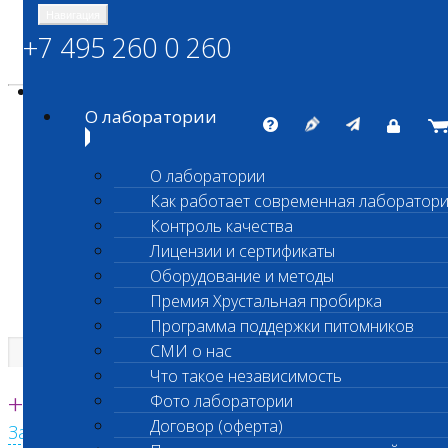
Навигация
+7 495 260 0 260
Энциклопедия Шанс Био
Карта сайта
vetlab@vetlab.ru
О лаборатории
О лаборатории
Как работает современная лаборатор
ШАНС БИО
Контроль качества
Независимая ветеринарная лаборатория
Лицензии и сертификаты
Оборудование и методы
Премия Хрустальная пробирка
Программа поддержки питомников
СМИ о нас
Что такое независимость
Единая круглосуточная справочная
+7 495 260 0 260
Фото лаборатории
Договор (оферта)
Заказать звонок с сайта