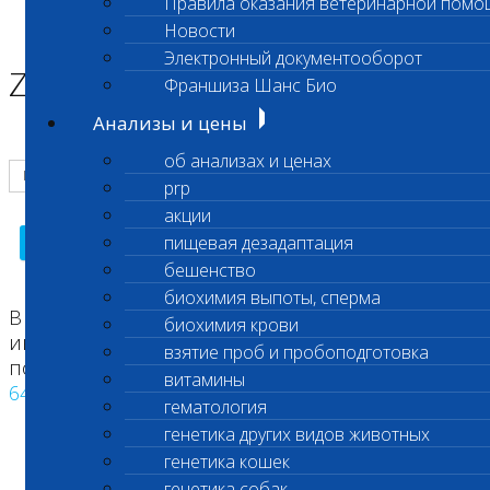
Правила оказания ветеринарной помо
Главная страница
Новости
ZooCode
Электронный документооборот
ZooCode
Франшиза Шанс Био
Анализы и цены
об анализах и ценах
prp
акции
Поиск
пищевая дезадаптация
бешенство
биохимия выпоты, сперма
В качестве примера, для получения
биохимия крови
информации о животном, введите в строке
взятие проб и пробоподготовка
поиска следующий номер:
витамины
643077000005586
гематология
генетика других видов животных
генетика кошек
генетика собак