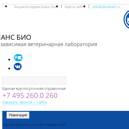
Энциклопедия Шанс Био
Карта сайта
vetlab@vetlab.ru
АНС БИО
зависимая ветеринарная лаборатория
Единая круглосуточная справочная
+7 495 260 0 260
Заказать звонок с сайта
Навигация
Единая круглосуточная справочная