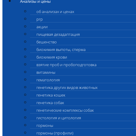
Анализы и цены
об анализах и ценах
prp
акции
пищевая дезадаптация
бешенство
биохимия выпоты, сперма
биохимия крови
взятие проб и пробоподготовка
витамины
гематология
генетика других видов животных
генетика кошек
генетика собак
генетические комплексы собак
гистология и цитология
гормоны
гормоны (профили)