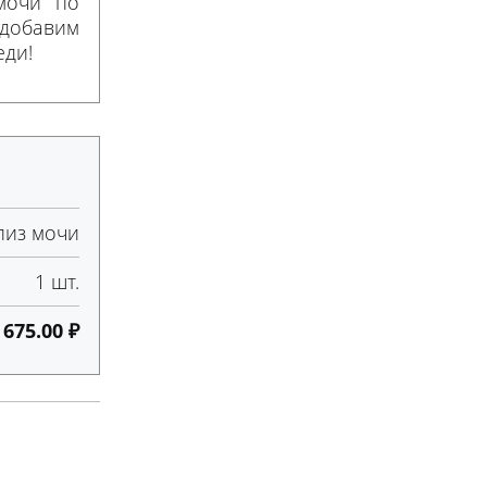
мочи по
 добавим
еди!
лиз мочи
1 шт.
675.00 ₽