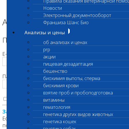
Правила оказания ветеринарной помо
Главная страница
Новости
Корзина
Электронный документооборот
Авторизация
Франшиза Шанс Био
Анализы и цены
Пожалуйста, авторизуйтесь
об анализах и ценах
prp
E-mail
акции
пищевая дезадаптация
бешенство
Пароль
биохимия выпоты, сперма
биохимия крови
взятие проб и пробоподготовка
Запомнить меня на этом компьютере
витамины
гематология
Забыли свой пароль?
генетика других видов животных
Если вы впервые на сайте, заполните,
генетика кошек
пожалуйста, регистрационную форму.
генетика собак