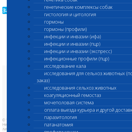
генетические комплексы собак
Зарегистрироваться
гистология и цитология
гормоны
гормоны (профили)
инфекции и инвазии (ифа)
инфекции и инвазии (пцр)
инфекции и инвазии (экспресс)
инфекционные профили (пцр)
исследование кала
исследования для сельхоз.животных (п
О лаборатории
заказ)
Анализы и цены
Ветеринарные центры
исследования сельхоз.животных
Владельцам
Врачам и клиникам
коагуляционный гемостаз
Бланки лаборатории
Банк донорской крови
мочеполовая система
Адреса лабораторий
оплата выезда курьера и другой достав
паразитология
© 1996-2026
патанатомия
Независимая ветеринарная
лаборатория Шанс Био