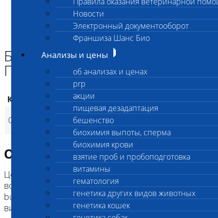
Правила оказания ветеринарной пом
Главная страница
Новости
Анализы и цены
Электронный документооборот
ИНФЕКЦИИ И ИНВАЗИИ (ПЦР)
Боррелиоз (болезнь Лайма) ПЦР
Франшиза Шанс Био
Боррелиоз (болезнь Лайма)
Анализы и цены
ПЦР
об анализах и ценах
prp
акции
Код
Наименование услуг
Цена, руб.
пищевая дезадаптация
Боррелиоз (болезнь
002
бешенство
1 100
(
Время исполнения
p
Лайма) ПЦР
биохимия выпоты, сперма
биохимия крови
Описание исследования
взятие проб и пробоподготовка
витамины
Цель исследования: выявление ДНК
гематология
возбудителей боррелиоза (Borrelia
генетика других видов животных
burgdorferi/garnii/afzelii) без дифференцировки по
генетика кошек
видам
генетика собак