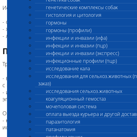
Исследование предназначено для:
генетические комплексы собак
гистология и цитология
- собак
гормоны
- хорьков
гормоны (профили)
- лошадей
инфекции и инвазии (ифа)
инфекции и инвазии (пцр)
Подготовка к исследованию
инфекции и инвазии (экспресс)
инфекционные профили (пцр)
Требования к пробе:
исследование кала
исследования для сельхоз.животных (
- венозная кровь, суставная жидкость в пробирке
заказ)
с антикоагулянтом ЭДТА - мин. объем - 1 мл;
исследования сельхоз.животных
- иксодовые клещи в пустой пробирке типа
эппендорф (не более 2-х шт);
коагуляционный гемостаз
мочеполовая система
Ограничение будьте внимательны:
оплата выезда курьера и другой достав
- кровь с гепарином не подходит для
паразитология
исследований методом ПЦР!
патанатомия