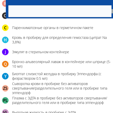
Ректальный смыв в пробирку Эппендорфа (с физрастворм
R
0,5 мл)
О
Мазок-отпечаток на стекло
C
Паренхиматозные органы в герметичном пакете
Кровь в пробирку для определения гемостаза (цитрат Na
H
3,8%)
J
Эякулят в стерильном контейнере
Бронхо-альвеолярный лаваж в контейнере или шприце (5-
Q
10 мл)
Биоптат слизистой желудка в пробирку Эппендорфа (с
Y
физраствором 0.5 мл)
Сыворотка крови в пробирке без активаторов
ZS
свертывания/разделительного геля или в пробирке типа
эппендорф
Плазма с ЭДТА в пробирке без активаторов свертывания/
PL
разделительного геля или в пробирке типа эппендорф
VL
Выпотная жидкость в пробирке с ЭДТА