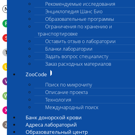
Рекомендуемые исследования
N
Молоко в контейнере 10-30 мл
Энциклопедия Шанс Био
Образовательные программы
P
Кровь в пробирку с К3ЭДТА (К2ЭДТА)
Ограничения по хранению и
транспортировке
Венозная кровь в пробирке с активатором свертывания
S
без разделительного геля
Оставить отзыв о лаборатории
Бланки лаборатории
Клещ (не более 2 шт.), плотно закрытая сухая пробирка
T
типа Эппендорф
Задать вопрос специалисту
Заказ расходных материалов
U
Моча во флаконе 5 - 10 мл
ZooCode
V
Выпоты и биологические жидкости в контейнере
Поиск по микрочипу
Описание проекта
W
Волос (шерсть) в пробирке Эппендорфа
Технология
Международный поиск
Зонд щеточка с буккальным эпителием с внутренней
X
поверхности щеки (эпителием слизистой оболочки щеки)
Банк донорской крови
Биопсийный эндоскопический материал в 10% растворе
Адреса лабораторий
Z
формалина. До 10 фрагментов с одной локации.
Образовательный центр