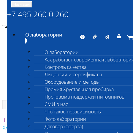
Навигация
+7 495 260 0 260
Энциклопедия Шанс Био
Карта сайта
vetlab@vetlab.ru
О лаборатории
О лаборатории
Как работает современная лаборатори
ШАНС БИО
Контроль качества
Независимая ветеринарная лаборатория
Лицензии и сертификаты
Оборудование и методы
Премия Хрустальная пробирка
Программа поддержки питомников
СМИ о нас
Что такое независимость
Единая круглосуточная справочная
+7 495 260 0 260
Фото лаборатории
Договор (оферта)
Заказать звонок с сайта