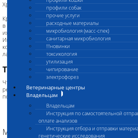
профили кошки
Хранение и доставка:
профили собак
прочие услуги
Кровь для анализов доставляется в лабораторию
расходные материалы
в день взятия или на следующий день, сохраняя
микробиология (масс-спек)
их при +2-+8⁰С.
санитарная микробиология
Иксодовые клещи в контейнере сохраняются при
!!!новинки
комнатной температуре, время доставки в
лабораторию не ограничивается.
токсикология
утилизация
Требование к биоматериалу
чипирование
электрофорез
Чтобы избежать ложноположительных
Ветеринарные центры
результатов необходимо выдержать 2-3 недели
Владельцам
после лечения перед сдачей анализа.
Владельцам
Инструкция по самостоятельной отпра
оплате анализов
Инструкция отбора и отправки материа
Материал
генетические исследования