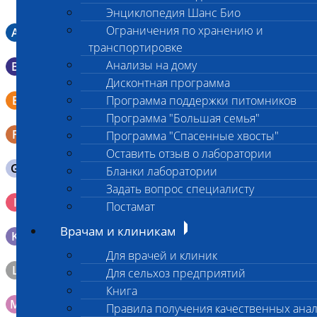
Энциклопедия Шанс Био
Ограничения по хранению и
A
Мазок в пробирку со средой Кери-Блера
транспортировке
Анализы на дому
B
Мазок в пробирку со средой Эймса (Стюарта)
Дисконтная программа
Смывы со слизистых в пробирку Эппендорфа (с
E
Программа поддержки питомников
физраствором 0.5 мл)
Программа "Большая семья"
F
Кал в контейнере с ложечкой
Программа "Спасенные хвосты"
Оставить отзыв о лаборатории
G
Содержимое желудка 10-30 мл
Бланки лаборатории
Задать вопрос специалисту
Кровь 2-3 мл. на фильтр-бумаге, высушенная для
I
Постамат
генетических исследований
Врачам и клиникам
K
Образец тканей в контейнере с 10% раствором формалина
Для врачей и клиник
L
Материал берется только в лаборатории!
Для сельхоз предприятий
Книга
M
Мазок на стекло
Правила получения качественных ана