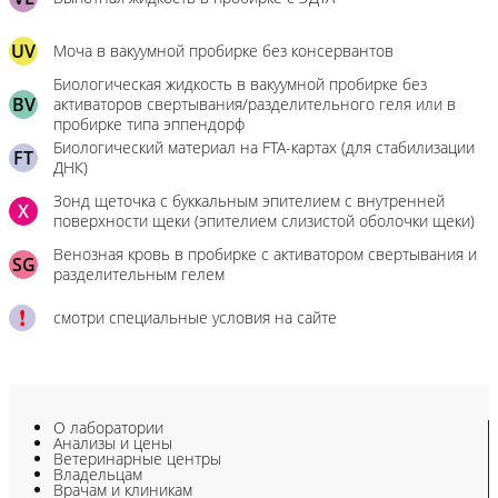
UV
Моча в вакуумной пробирке без консервантов
Биологическая жидкость в вакуумной пробирке без
BV
активаторов свертывания/разделительного геля или в
пробирке типа эппендорф
Биологический материал на FTA-картах (для стабилизации
FT
ДНК)
Зонд щеточка с буккальным эпителием с внутренней
X
поверхности щеки (эпителием слизистой оболочки щеки)
Венозная кровь в пробирке с активатором свертывания и
SG
разделительным гелем
смотри специальные условия на сайте
О лаборатории
Анализы и цены
Ветеринарные центры
Владельцам
Врачам и клиникам