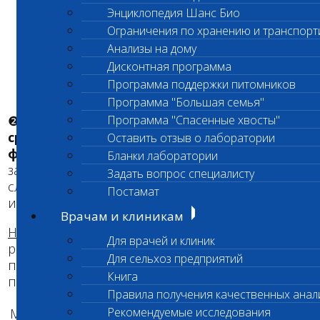
Локализованное разрастание,
Энциклопедия Шанс Био
предположительно аденома МЖ.
Ограничения по хранению и транспорт
Ткани молочной железы в присланном
Анализы на дому
материале не представлены.
Дисконтная программа
Программа поддержки питомников
Видна соединительно-тканная капсула.
Программа "Большая семья"
❷
Код 814 Гистологическое исследование
Программа "Спасенные хвосты"
среднего операционного материала (1-2
Оставить отзыв о лаборатории
фрагмента)
включает одно и/или два
Бланки лаборатории
заключения по материалу, в зависимости от
Задать вопрос специалисту
случая и допобработку на два фрагмента
Постамат
исследуемой ткани.
Врачам и клиникам
Например:
прислан крупный образец кожи,
Для врачей и клиник
размером более 6 см с язвенным поражением
Для сельхоз предприятий
поверхности. Отобрано два фрагмента тканей;
Книга
поверхность и толща.
Правила получения качественных анал
Рекомендуемые исследования
Макро:
Макро: