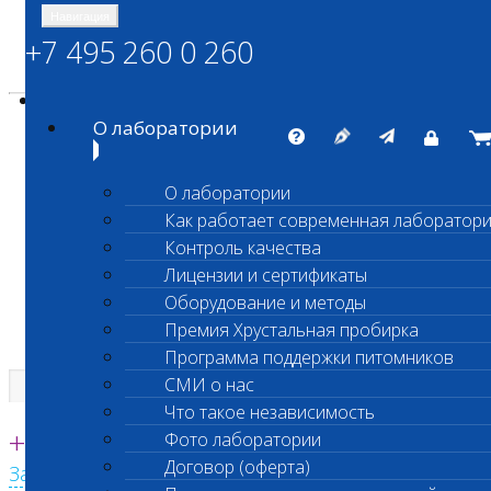
Навигация
+7 495 260 0 260
Энциклопедия Шанс Био
Карта сайта
vetlab@vetlab.ru
О лаборатории
О лаборатории
Как работает современная лаборатор
ШАНС БИО
Контроль качества
Независимая ветеринарная лаборатория
Лицензии и сертификаты
Оборудование и методы
Премия Хрустальная пробирка
Программа поддержки питомников
СМИ о нас
Что такое независимость
Единая круглосуточная справочная
+7 495 260 0 260
Фото лаборатории
Договор (оферта)
Заказать звонок с сайта