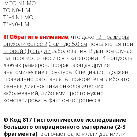
IV ТО N1 МО
ТО N0-1 Ml
Т1-4 N1 МО
T1-N0-1 Ml
!!! Обратите внимание
, что даже
Т2 - размеры
опухоли более 2,0 см - до 5,0 см
появляются при
второй (II) стадии
заболевания. В данном случае
патпроцесс относится к категории Т4 - опухоль
любых размеров, прорастающая другие
анатомические структуры. Специалист должен
правильно расставлять приоритеты: либо это
ранняя диагностика онкологических
заболеваний, либо ему просто нужно
констатировать факт онкопроцесса.
❸
Код 817 Гистологическое исследование
большого операционного материала (2-3
фрагмента)
, включает одно и/или два и/или