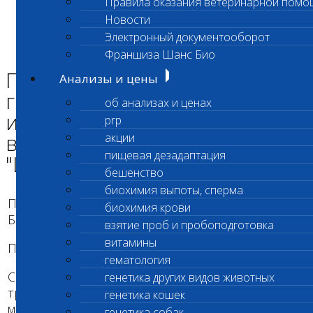
Правила оказания ветеринарной помо
Главная страница
Новости
Энциклопедия Шанс БИО
Электронный документооборот
Памятка при выборе гистологического исследования от
сети ветеринарных лабораторий "Шанс Био"
Франшиза Шанс Био
Памятка при выборе
Анализы и цены
гистологического
об анализах и ценах
исследования от сети
prp
ветеринарных лабораторий
акции
пищевая дезадаптация
"Шанс Био"
бешенство
биохимия выпоты, сперма
Приём гистологического материала в «ШАНС
биохимия крови
БИО»
взятие проб и пробоподготовка
витамины
Памятка врачу.
гематология
С февраля наша лаборатория ввела новые
генетика других видов животных
требования к приёму гистологического
генетика кошек
материала, прежде всего это связанно и
генетика собак