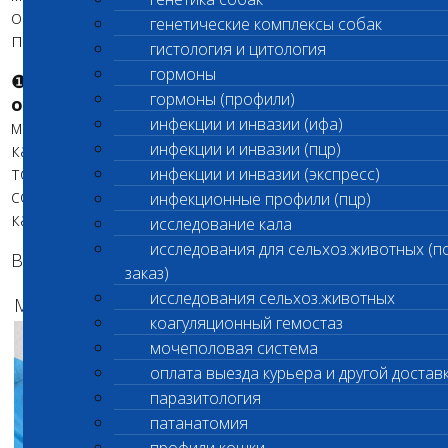
обоснованно с различными задачами по
генетические комплексы собак
постановке диагноза и ведения онкопациента.
гистология и цитология
гормоны
❶
Код 803 Гистологическое исследование (1
гормоны (профили)
образец)
, включает одно заключение по
инфекции и инвазии (ифа)
материалу, помещаемому в гистологическую
кассету. 30×25×6 мм – это максимальный размер
инфекции и инвазии (пцр)
того, что можно поместить в кассету и
инфекции и инвазии (экспресс)
собственно размер самой гистологической
инфекционные профили (пцр)
кассеты.
исследование кала
исследования для сельхоз.животных (п
Выглядит это следующим образом:
заказ)
исследования сельхоз.животных
Макро:
Микро:
коагуляционный гемостаз
мочеполовая система
оплата выезда курьера и другой достав
паразитология
патанатомия