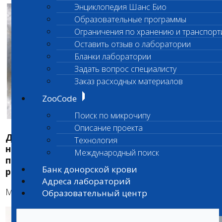
Энциклопедия Шанс Био
Образовательные программы
Ограничения по хранению и транспорт
Оставить отзыв о лаборатории
Бланки лаборатории
Задать вопрос специалисту
Заказ расходных материалов
ZooCode
Поиск по микрочипу
Описание проекта
Для выявления отдалённых фокусов
Технология
неоплазии лаборант отдела
Международный поиск
патоморфологии производит полную
Банк донорской крови
ревизию образца тканей.
Адреса лабораторий
Микро:
Образовательный центр