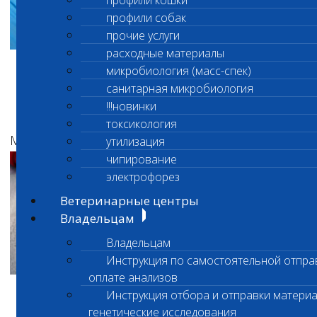
профили кошки
профили собак
прочие услуги
расходные материалы
микробиология (масс-спек)
Фото 1. ×4. ГЭ. Папиллома. Весь объем
санитарная микробиология
патологически изменённых тканей
!!!новинки
исследован. Границы удаления оценить легко.
токсикология
Макро:
Микро:
утилизация
чипирование
электрофорез
Ветеринарные центры
Владельцам
Владельцам
Инструкция по самостоятельной отпра
оплате анализов
Инструкция отбора и отправки материа
Фото 2. ×4. ГЭ. Мягкие ткани живота.
генетические исследования