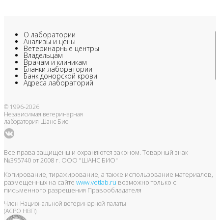
О лаборатории
Анализы и цены
Ветеринарные центры
Владельцам
Врачам и клиникам
Бланки лаборатории
Банк донорской крови
Адреса лабораторий
© 1996-2026
Независимая ветеринарная
лаборатория Шанс Био
Все права защищены и охраняются законом. Товарный знак
№395740 от 2008 г. ООО "ШАНС БИО"
Копирование, тиражирование, а также использование материалов,
размещенных на сайте
www.vetlab.ru
возможно только с
письменного разрешения Правообладателя
Член Национальной ветеринарной палаты
(АСРО НВП)