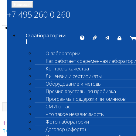
Навигация
+7 495 260 0 260
Энциклопедия Шанс Био
Карта сайта
vetlab@vetlab.ru
О лаборатории
О лаборатории
Как работает современная лаборатор
ШАНС БИО
Контроль качества
Независимая ветеринарная лаборатория
Лицензии и сертификаты
Оборудование и методы
Премия Хрустальная пробирка
Программа поддержки питомников
СМИ о нас
Что такое независимость
Единая круглосуточная справочная
+7 495 260 0 260
Фото лаборатории
Договор (оферта)
Заказать звонок с сайта