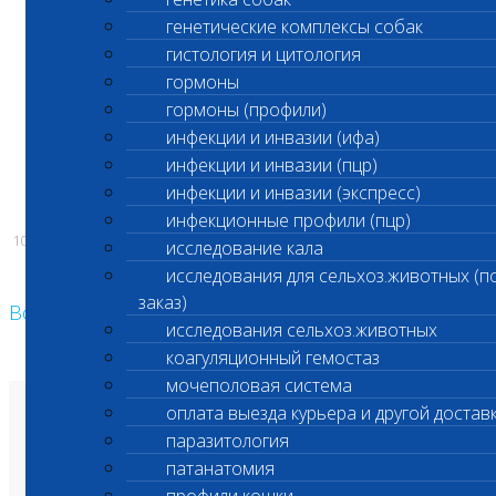
по адресу: Гостиничная ул., д.10 к.5
генетические комплексы собак
гистология и цитология
гормоны
С уважением,
гормоны (профили)
инфекции и инвазии (ифа)
Администрация ООО «Шанс Био
инфекции и инвазии (пцр)
инфекции и инвазии (экспресс)
инфекционные профили (пцр)
10.04.2025
исследование кала
исследования для сельхоз.животных (п
заказ)
Возврат к списку
исследования сельхоз.животных
коагуляционный гемостаз
мочеполовая система
оплата выезда курьера и другой достав
О лаборатории
Анализы и цены
паразитология
Ветеринарные центры
патанатомия
Владельцам
Врачам и клиникам