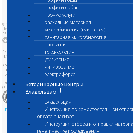
профили кошки
Бланки лаборатории
Банк донорской крови
профили собак
Адреса лабораторий
прочие услуги
расходные материалы
© 1996-2026
Независимая ветеринарная
микробиология (масс-спек)
лаборатория Шанс Био
санитарная микробиология
!!!новинки
токсикология
Все права защищены и охраняются законом. Товарный знак
№395740 от 2008 г. ООО "ШАНС БИО"
утилизация
Копирование, тиражирование, а также использование материалов,
чипирование
размещенных на сайте
www.vetlab.ru
возможно только с
электрофорез
письменного разрешения Правообладателя
Член Национальной ветеринарной палаты
Ветеринарные центры
(АСРО НВП)
Владельцам
Владельцам
Инструкция по самостоятельной отпра
Политика в области персональных данных и конфиденциальности
оплате анализов
Пользовательское соглашение
Техническая поддержка
Инструкция отбора и отправки материа
генетические исследования