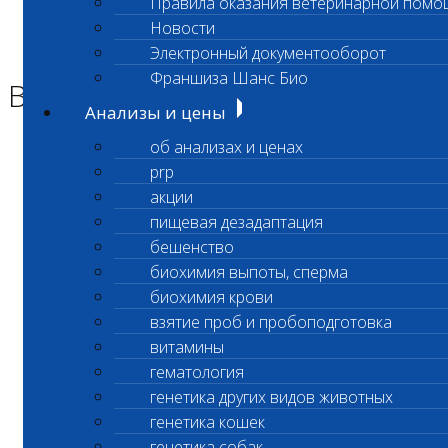
Правила оказания ветеринарной помо
Главная страница
Новости
Новости
Электронный документооборот
Возобновлен прием проб
Франшиза Шанс Био
Возобновлен прием проб
Анализы и цены
об анализах и ценах
Уважаемые клиенты!
prp
акции
пищевая дезадаптация
Возобновлен
бешенство
биохимия выпоты, сперма
прием проб на панкреатическую липазу
биохимия крови
кошек
взятие проб и пробоподготовка
(код 137), срочный прогестерон (код 638),
витамины
сывороточный амилоид (код 191)
гематология
генетика других видов животных
в лабораторном офисе Владыкино
генетика кошек
генетика собак