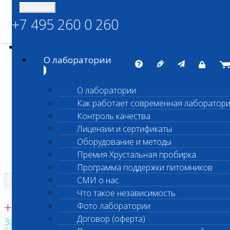
Навигация
+7 495 260 0 260
Энциклопедия Шанс Био
Карта сайта
vetlab@vetlab.ru
О лаборатории
О лаборатории
Как работает современная лаборатор
ШАНС БИО
Контроль качества
Независимая ветеринарная лаборатория
Лицензии и сертификаты
Оборудование и методы
Премия Хрустальная пробирка
Программа поддержки питомников
СМИ о нас
Что такое независимость
Единая круглосуточная справочная
+7 495 260 0 260
Фото лаборатории
Договор (оферта)
Заказать звонок с сайта