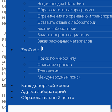
На праздничном вечере устраивается
Энциклопедия Шанс Био
выступление артистов, музыкантов, красочное
Образовательные программы
представление, множество конкурсов, подарков
Ограничения по хранению и транспорт
и призов, что оставляет в памяти гостей
Оставить отзыв о лаборатории
незабываемые впечатления.
Бланки лаборатории
Также, одним из главных событий вечера
Задать вопрос специалисту
является Ежегодный турнир по армрестлингу
Заказ расходных материалов
среди ветеринарных врачей на Приз
ZooCode
лаборатории «Шанс Био». Данный турнир
проводится в профессиональном формате с
Поиск по микрочипу
участием Судей международного класса,
Описание проекта
руководителей Федераций армспорта Москвы и
Технология
России. Победителям Турнира вручаются два
Международный поиск
комплекта наград (среди мужчин и женщин) -
медали, дипломы и ценные подарки.
Банк донорской крови
Адреса лабораторий
Церемония вручения Премии за многолетнюю
Образовательный центр
историю сумела завоевать любовь
ветеринарных врачей Москвы и области,