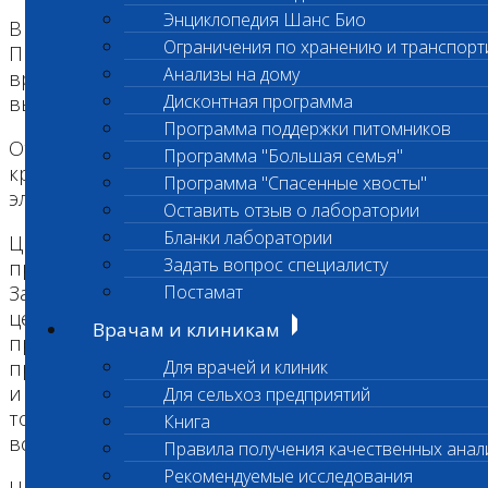
Энциклопедия Шанс Био
В каждой номинации призы (Кубки «Хрустальная
Ограничения по хранению и транспорт
Пробирка», дипломы и ценные подарки)
Анализы на дому
вручаются пятнадцати победителям,
Дисконтная программа
выявляемых комиссией по награждению.
Программа поддержки питомников
Открытый конкурс на Премию проводится
Программа "Большая семья"
круглогодично. Заявки отправляются на
Программа "Спасенные хвосты"
электронный адрес Лаборатории «Шанс Био».
Оставить отзыв о лаборатории
Бланки лаборатории
Церемония награждения последние годы
Задать вопрос специалисту
проводится в уютном ресторане "Русское
Зарубежье" в центре старой Москвы. На
Постамат
церемонию приглашаются видные
Врачам и клиникам
представители ветеринарной научной и
практической общественности, главные врачи
Для врачей и клиник
и директора клиник и центров, ветеринарных
Для сельхоз предприятий
торговых организаций, номинанты Премии,
Книга
всего до 150 человек.
Правила получения качественных анал
Рекомендуемые исследования