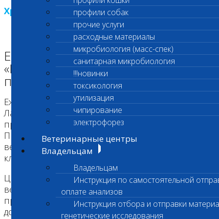
профили кошки
Хрустальная пробирка 2007
профили собак
прочие услуги
расходные материалы
микробиология (масс-спек)
Ежегодная премия лаборатории
санитарная микробиология
«Шанс Био» «Хрустальная
!!!новинки
пробирка»
токсикология
утилизация
Ежегодно с 2005 года, в конце весны,
чипирование
Лаборатория "Шанс Био" вручает престижную
электрофорез
премию в области ветеринарии «ХРУСТАЛЬНАЯ
ПРОБИРКА» в номинациях "Лучший
Ветеринарные центры
ветеринарный врач" и "Лучшая ветеринарная
Владельцам
клиника".
Владельцам
Цель данной акции – выражение признания
Инструкция по самостоятельной отпра
ветеринарным врачам и клиникам,
оплате анализов
применяющим в своей работе последние
Инструкция отбора и отправки материа
достижения лабораторной науки.
генетические исследования