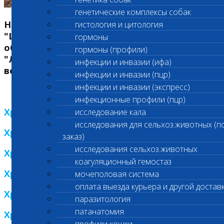
генетические комплексы собак
Независимая ветеринарная лаборатория
гистология и цитология
"Шанс Био" вручает престижную премию в
гормоны
области ветеринарии в номинациях
гормоны (профили)
"Лучший ветеринарный врач" и "Лучшая
инфекции и инвазии (ифа)
ветеринарная клиника"
инфекции и инвазии (пцр)
инфекции и инвазии (экспресс)
инфекционные профили (пцр)
Хрустальная пробирка 2013
исследование кала
исследования для сельхоз.животных (п
Хрустальная пробирка 2012
заказ)
исследования сельхоз.животных
Хрустальная пробирка 2011
коагуляционный гемостаз
Хрустальная пробирка 2010
мочеполовая система
оплата выезда курьера и другой достав
Хрустальная пробирка 2009
паразитология
патанатомия
Хрустальная пробирка 2008