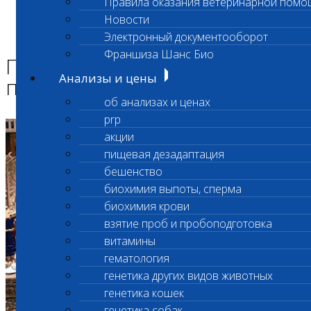
Правила оказания ветеринарной помо
Главная страница
Новости
О лаборатории
Электронный документооборот
Премия Хрустальная пробирка
Франшиза Шанс Био
Премия Хрустальная
Анализы и цены
пробирка
об анализах и ценах
prp
акции
пищевая дезадаптация
бешенство
биохимия выпоты, сперма
биохимия крови
взятие проб и пробоподготовка
витамины
гематология
генетика других видов животных
генетика кошек
генетика собак