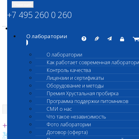
Навигация
+7 495 260 0 260
Энциклопедия Шанс Био
Карта сайта
vetlab@vetlab.ru
О лаборатории
О лаборатории
Как работает современная лаборатор
ШАНС БИО
Контроль качества
Независимая ветеринарная лаборатория
Лицензии и сертификаты
Оборудование и методы
Премия Хрустальная пробирка
Программа поддержки питомников
СМИ о нас
Что такое независимость
Единая круглосуточная справочная
+7 495 260 0 260
Фото лаборатории
Договор (оферта)
Заказать звонок с сайта