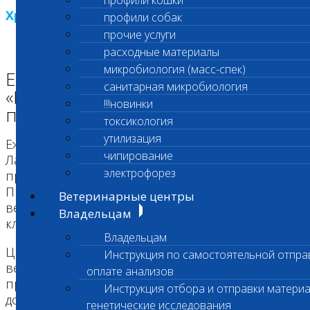
профили кошки
Хрустальная пробирка 2007
профили собак
прочие услуги
расходные материалы
микробиология (масс-спек)
Ежегодная премия лаборатории
санитарная микробиология
«Шанс Био» «Хрустальная
!!!новинки
пробирка»
токсикология
утилизация
Ежегодно с 2005 года, в конце весны,
чипирование
Лаборатория "Шанс Био" вручает престижную
электрофорез
премию в области ветеринарии «ХРУСТАЛЬНАЯ
ПРОБИРКА» в номинациях "Лучший
Ветеринарные центры
ветеринарный врач" и "Лучшая ветеринарная
Владельцам
клиника".
Владельцам
Цель данной акции – выражение признания
Инструкция по самостоятельной отпра
ветеринарным врачам и клиникам,
оплате анализов
применяющим в своей работе последние
Инструкция отбора и отправки материа
достижения лабораторной науки.
генетические исследования