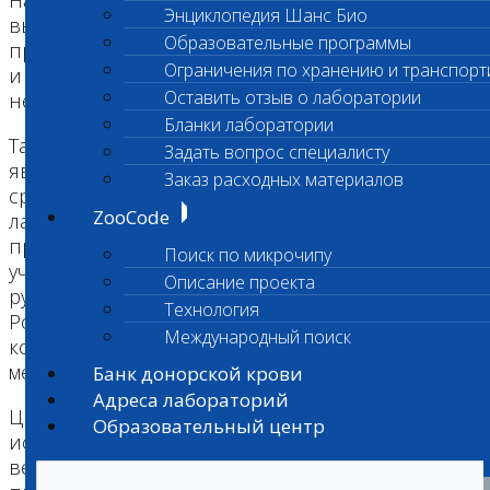
На праздничном вечере устраивается
Энциклопедия Шанс Био
выступление артистов, музыкантов, красочное
Образовательные программы
представление, множество конкурсов, подарков
Ограничения по хранению и транспорт
и призов, что оставляет в памяти гостей
Оставить отзыв о лаборатории
незабываемые впечатления.
Бланки лаборатории
Также, одним из главных событий вечера
Задать вопрос специалисту
является Ежегодный турнир по армрестлингу
Заказ расходных материалов
среди ветеринарных врачей на Приз
ZooCode
лаборатории «Шанс Био». Данный турнир
проводится в профессиональном формате с
Поиск по микрочипу
участием Судей международного класса,
Описание проекта
руководителей Федераций армспорта Москвы и
Технология
России. Победителям Турнира вручаются два
Международный поиск
комплекта наград (среди мужчин и женщин) -
медали, дипломы и ценные подарки.
Банк донорской крови
Адреса лабораторий
Церемония вручения Премии за многолетнюю
Образовательный центр
историю сумела завоевать любовь
ветеринарных врачей Москвы и области,