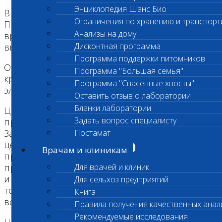
Энциклопедия Шанс Био
В каждой номинации призы (Кубки «Хрустальная
Ограничения по хранению и транспорт
Пробирка», дипломы и ценные подарки)
Анализы на дому
вручаются пятнадцати победителям,
Дисконтная программа
выявляемых комиссией по награждению.
Программа поддержки питомников
Открытый конкурс на Премию проводится
Программа "Большая семья"
круглогодично. Заявки отправляются на
Программа "Спасенные хвосты"
электронный адрес Лаборатории «Шанс Био».
Оставить отзыв о лаборатории
Бланки лаборатории
Церемония награждения последние годы
Задать вопрос специалисту
проводится в уютном ресторане "Русское
Зарубежье" в центре старой Москвы. На
Постамат
церемонию приглашаются видные
Врачам и клиникам
представители ветеринарной научной и
практической общественности, главные врачи
Для врачей и клиник
и директора клиник и центров, ветеринарных
Для сельхоз предприятий
торговых организаций, номинанты Премии,
Книга
всего до 150 человек.
Правила получения качественных анал
Рекомендуемые исследования