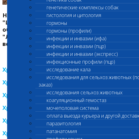
генетические комплексы собак
Независимая ветеринарная лаборатория
гистология и цитология
"Шанс Био" вручает престижную премию в
гормоны
области ветеринарии в номинациях
гормоны (профили)
"Лучший ветеринарный врач" и "Лучшая
инфекции и инвазии (ифа)
ветеринарная клиника"
инфекции и инвазии (пцр)
инфекции и инвазии (экспресс)
инфекционные профили (пцр)
Хрустальная пробирка 2013
исследование кала
исследования для сельхоз.животных (п
Хрустальная пробирка 2012
заказ)
исследования сельхоз.животных
Хрустальная пробирка 2011
коагуляционный гемостаз
Хрустальная пробирка 2010
мочеполовая система
оплата выезда курьера и другой достав
Хрустальная пробирка 2009
паразитология
патанатомия
Хрустальная пробирка 2008