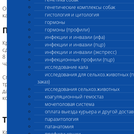
генетические комплексы собак
Оценивать показатель необходимо в комплексе с
гистология и цитология
кальцием и щелочной фосфатазой.
гормоны
Подготовка к исследованию
гормоны (профили)
инфекции и инвазии (ифа)
Кровь у плотоядных животных необходимо
инфекции и инвазии (пцр)
сдавать натощак, минимальный период голода -
инфекции и инвазии (экспресс)
8 часов (для мелких пород собак, кошек) и 10
инфекционные профили (пцр)
часов (для средних и крупных пород собак).
исследование кала
исследования для сельхоз.животных (
Специальная голодная диета для травоядных не
заказ)
требуется (перед анализами не рекомендуется
исследования сельхоз.животных
давать концентраты, комбикорма и зерновые
коагуляционный гемостаз
корма)
мочеполовая система
оплата выезда курьера и другой достав
Требование к биоматериалу
паразитология
патанатомия
Кровь берется в пробирку с белой или красной