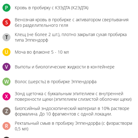
P
Кровь в пробирку с К3ЭДТА (К2ЭДТА)
Венозная кровь в пробирке с активатором свертывания
S
без разделительного геля
Клещ (не более 2 шт.), плотно закрытая сухая пробирка
T
типа Эппендорф
U
Моча во флаконе 5 - 10 мл
V
Выпоты и биологические жидкости в контейнере
W
Волос (шерсть) в пробирке Эппендорфа
Зонд щеточка с буккальным эпителием с внутренней
X
поверхности щеки (эпителием слизистой оболочки щеки)
Биопсийный эндоскопический материал в 10% растворе
Z
формалина. До 10 фрагментов с одной локации.
Ректальный смыв в пробирку Эппендорфа (с физрастворм
R
0,5 мл)