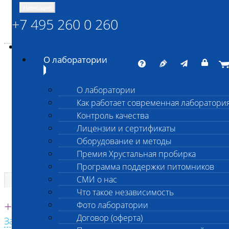
Навигация
+7 495 260 0 260
Энциклопедия Шанс Био
Карта сайта
vetlab@vetlab.ru
О лаборатории
О лаборатории
Как работает современная лаборатори
ШАНС БИО
Контроль качества
Независимая ветеринарная лаборатория
Лицензии и сертификаты
Оборудование и методы
Премия Хрустальная пробирка
Программа поддержки питомников
СМИ о нас
Что такое независимость
Единая круглосуточная справочная
+7 495 260 0 260
Фото лаборатории
Договор (оферта)
Заказать звонок с сайта