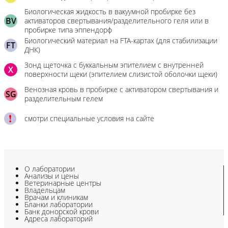
Биологическая жидкость в вакуумной пробирке без
BV
активаторов свертывания/разделительного геля или в
пробирке типа эппендорф
Биологический материал на FTA-картах (для стабилизации
FT
ДНК)
Зонд щеточка с буккальным эпителием с внутренней
X
поверхности щеки (эпителием слизистой оболочки щеки)
Венозная кровь в пробирке с активатором свертывания и
SG
разделительным гелем
смотри специальные условия на сайте
О лаборатории
Анализы и цены
Ветеринарные центры
Владельцам
Врачам и клиникам
Бланки лаборатории
Банк донорской крови
Адреса лабораторий