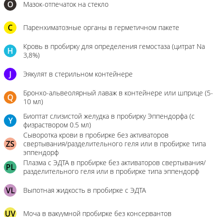
О
Мазок-отпечаток на стекло
C
Паренхиматозные органы в герметичном пакете
Кровь в пробирку для определения гемостаза (цитрат Na
H
3,8%)
J
Эякулят в стерильном контейнере
Бронхо-альвеолярный лаваж в контейнере или шприце (5-
Q
10 мл)
Биоптат слизистой желудка в пробирку Эппендорфа (с
Y
физраствором 0.5 мл)
Сыворотка крови в пробирке без активаторов
ZS
свертывания/разделительного геля или в пробирке типа
эппендорф
Плазма с ЭДТА в пробирке без активаторов свертывания/
PL
разделительного геля или в пробирке типа эппендорф
VL
Выпотная жидкость в пробирке с ЭДТА
UV
Моча в вакуумной пробирке без консервантов