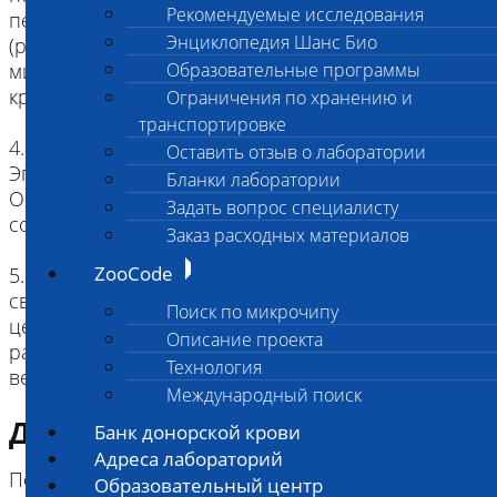
Рекомендуемые исследования
период, то отцентрифугируйте ее на месте
Энциклопедия Шанс Био
(режим центрифугирования не менее 3000 об/
мин - 15 мин) и отделите сыворотку от клеток
Образовательные программы
крови.
Ограничения по хранению и
транспортировке
4. Перенесите сыворотку в пробирку типа
Оставить отзыв о лаборатории
Эппендорф, поместите ее в холодильник.
Бланки лаборатории
Обязательное условие – исключить воздействие
Задать вопрос специалисту
солнечного света, обогрева
Заказ расходных материалов
ZooCode
5. Отделенную сыворотку, пробирки со
свернувшейся венозной кровью,
Поиск по микрочипу
центрифугированные пробирки с
Описание проекта
разделительным гелем храните строго
Технология
Международный поиск
Диагностическая информация
Банк донорской крови
Адреса лабораторий
Повышено: Почечная недостаточность,
Образовательный центр