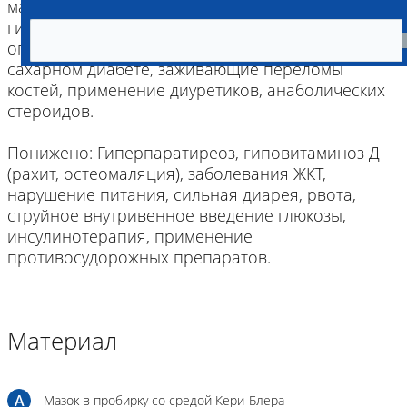
массивные гемотрансфузии,
гипопаратиреоидизм, Гипервитаминоз Д,
опухоли костей, лимфома, лейкоз, кетоз при
сахарном диабете, заживающие переломы
костей, применение диуретиков, анаболических
стероидов.
Понижено: Гиперпаратиреоз, гиповитаминоз Д
(рахит, остеомаляция), заболевания ЖКТ,
нарушение питания, сильная диарея, рвота,
струйное внутривенное введение глюкозы,
инсулинотерапия, применение
противосудорожных препаратов.
Материал
A
Мазок в пробирку со средой Кери-Блера