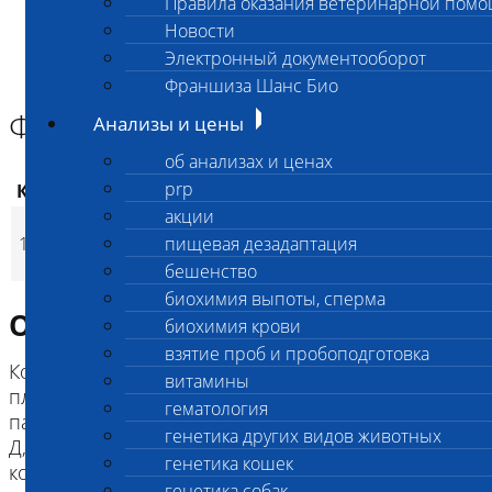
Правила оказания ветеринарной пом
Главная страница
Новости
Анализы и цены
Электронный документооборот
БИОХИМИЯ КРОВИ
Фосфор
Франшиза Шанс Био
Фосфор
Анализы и цены
об анализах и ценах
prp
Код
Наименование услуг
Цена, руб.
акции
190
(
Время исполнения
24
p
119
Фосфор
пищевая дезадаптация
220
(
Время исполнения
1 
p
бешенство
биохимия выпоты, сперма
Описание исследования
биохимия крови
взятие проб и пробоподготовка
Концентрация неорганических фосфатов в
витамины
плазме крови определяется функцией
гематология
паращитовидных желез, активностью витамина
генетика других видов животных
Д, процессом всасывания в ЖКТ, функцией почек,
генетика кошек
костным метаболизмом и питанием.
генетика собак