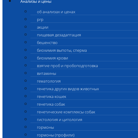
Анализы и цены
об анализах и ценах
prp
акции
пищевая дезадаптация
бешенство
биохимия выпоты, сперма
биохимия крови
взятие проб и пробоподготовка
витамины
гематология
генетика других видов животных
генетика кошек
генетика собак
генетические комплексы собак
гистология и цитология
гормоны
гормоны (профили)