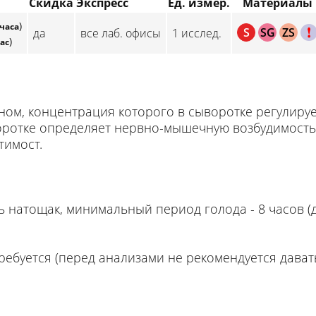
Скидка
Экспресс
Ед. измер.
Материалы
)
 часа
S
SG
ZS
C
да
все лаб. офисы
1 исслед.
)
час
ом, концентрация которого в сыворотке регулируе
воротке определяет нервно-мышечную возбудимос
тимост.
натощак, минимальный период голода - 8 часов (дл
ребуется (перед анализами не рекомендуется дават