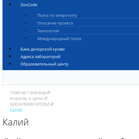
ZooCode
Поиск по микрочипу
Описание проекта
Технология
Международный поиск
Банк донорской крови
Адреса лабораторий
Образовательный центр
Главная страница
Анализы и цены
БИОХИМИЯ КРОВИ
Калий
Калий