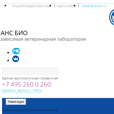
Энциклопедия Шанс Био
Карта сайта
vetlab@vetlab.ru
АНС БИО
зависимая ветеринарная лаборатория
Единая круглосуточная справочная
+7 495 260 0 260
Заказать звонок с сайта
Навигация
Единая круглосуточная справочная