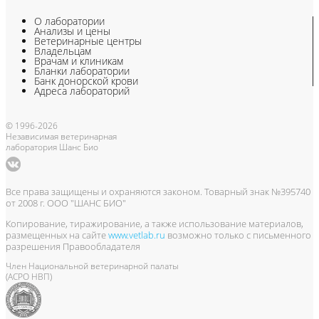
О лаборатории
Анализы и цены
Ветеринарные центры
Владельцам
Врачам и клиникам
Бланки лаборатории
Банк донорской крови
Адреса лабораторий
© 1996-2026
Независимая ветеринарная
лаборатория Шанс Био
Все права защищены и охраняются законом. Товарный знак №395740
от 2008 г. ООО "ШАНС БИО"
Копирование, тиражирование, а также использование материалов,
размещенных на сайте
www.vetlab.ru
возможно только с письменного
разрешения Правообладателя
Член Национальной ветеринарной палаты
(АСРО НВП)