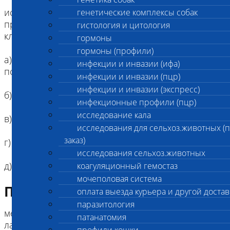
исключить присутствие паразитов кожи и ее
генетические комплексы собак
производных при наличии характерных
гистология и цитология
клинических симптомов:
гормоны
гормоны (профили)
а) часоточных клещей (саркоптоз, нотоэдроз,
инфекции и инвазии (ифа)
псороптоз и пр.)
инфекции и инвазии (пцр)
инфекции и инвазии (экспресс)
б) демодекоза
инфекционные профили (пцр)
исследование кала
в) ушных клещей (отодектоза)
исследования для сельхоз.животных (
заказ)
г) спор дерматофитов
исследования сельхоз.животных
д) вшей, блох, власоедов
коагуляционный гемостаз
мочеполовая система
Подготовка к исследованию
оплата выезда курьера и другой достав
паразитология
места поражения не следует до визита в
патанатомия
лабораторию обрабатывать лечебными