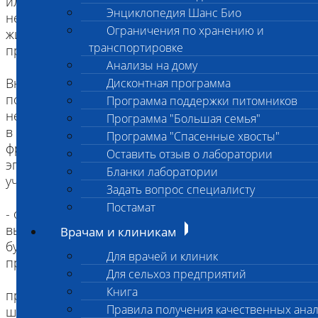
или самоклеющейся бумагой. Для исследования
Энциклопедия Шанс Био
не нужно добавлять на соскоб масло, вязкие
Ограничения по хранению и
жидкости препятствуют дальнейшей обработке
транспортировке
препаратов и затрудняют диагностику.
Анализы на дому
Внимание! с участков кожи с тонким слоем
Дисконтная программа
подкожной клетчатки глубокие соскобы брать
Программа поддержки питомников
нельзя во избежания травмирования животного,
Программа "Большая семья"
в этом случае достаточно собрать лишь
Программа "Спасенные хвосты"
фрагменты поверхностного ороговевшего
Оставить отзыв о лаборатории
эпителия либо выбрать другие, более плотные
Бланки лаборатории
участки.
Задать вопрос специалисту
Постамат
- образец шерсти, полученный методом
выщипывания (нельзя срезать ножницами!) в
Врачам и клиникам
бумажном конверте соизмеримого размера или
Для врачей и клиник
пробирке типа Эппендорфа:
Для сельхоз предприятий
Книга
при подозрении на дерматофитию (лишай)
Правила получения качественных ана
шерсть собирается по периферии пораженных