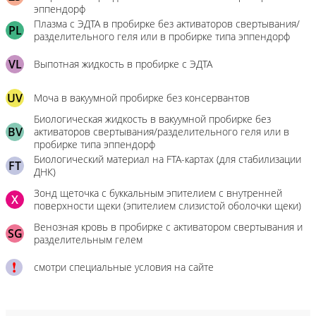
эппендорф
Плазма с ЭДТА в пробирке без активаторов свертывания/
PL
разделительного геля или в пробирке типа эппендорф
VL
Выпотная жидкость в пробирке с ЭДТА
UV
Моча в вакуумной пробирке без консервантов
Биологическая жидкость в вакуумной пробирке без
BV
активаторов свертывания/разделительного геля или в
пробирке типа эппендорф
Биологический материал на FTA-картах (для стабилизации
FT
ДНК)
Зонд щеточка с буккальным эпителием с внутренней
X
поверхности щеки (эпителием слизистой оболочки щеки)
Венозная кровь в пробирке с активатором свертывания и
SG
разделительным гелем
смотри специальные условия на сайте