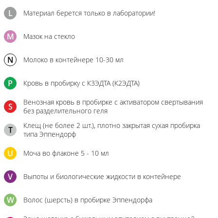
L
Материал берется только в лаборатории!
M
Мазок на стекло
N
Молоко в контейнере 10-30 мл
P
Кровь в пробирку с К3ЭДТА (К2ЭДТА)
Венозная кровь в пробирке с активатором свертывания
S
без разделительного геля
Клещ (не более 2 шт.), плотно закрытая сухая пробирка
T
типа Эппендорф
U
Моча во флаконе 5 - 10 мл
V
Выпоты и биологические жидкости в контейнере
W
Волос (шерсть) в пробирке Эппендорфа