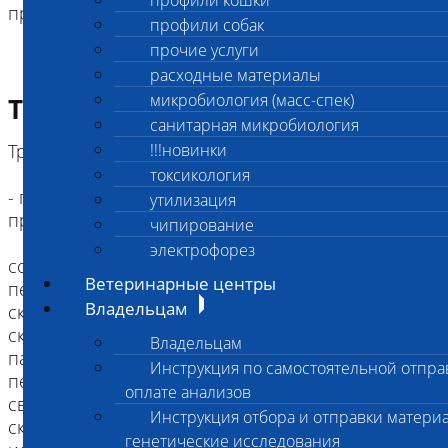
профили кошки
препаратами (мазями, спреями)
профили собак
прочие услуги
расходные материалы
микробиология (масс-спек)
Требование к биоматериалу
санитарная микробиология
Требования к пробе:
!!!новинки
токсикология
- глубокий соскоб с пораженных участков кожи (2
утилизация
предметных стекла):
чипирование
электрофорез
соскоб с кожи получается повторяющимися до
Ветеринарные центры
первых капель крови движениями лезвия
Владельцам
скальпеля параллельно поверхности кожной
складки, зажатой между большим и указательным
Владельцам
пальцами; полученный материал бережно
Инструкция по самостоятельной отпра
переносится на предметное стекло, зажимается
оплате анализов
сверху другим предметным стеклом и
Инструкция отбора и отправки материа
скрепляется со стороны коротких краев скотчем
генетические исследования