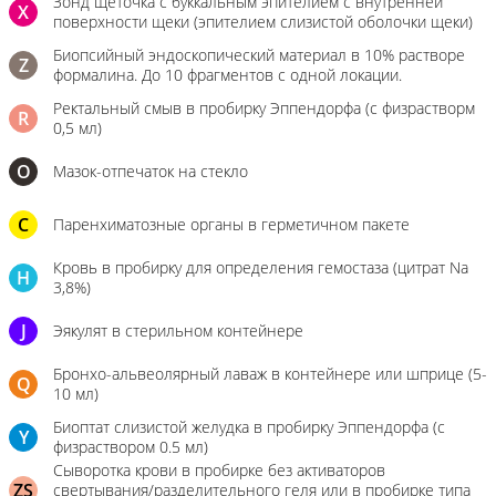
Зонд щеточка с буккальным эпителием с внутренней
X
поверхности щеки (эпителием слизистой оболочки щеки)
Биопсийный эндоскопический материал в 10% растворе
Z
формалина. До 10 фрагментов с одной локации.
Ректальный смыв в пробирку Эппендорфа (с физрастворм
R
0,5 мл)
О
Мазок-отпечаток на стекло
C
Паренхиматозные органы в герметичном пакете
Кровь в пробирку для определения гемостаза (цитрат Na
H
3,8%)
J
Эякулят в стерильном контейнере
Бронхо-альвеолярный лаваж в контейнере или шприце (5-
Q
10 мл)
Биоптат слизистой желудка в пробирку Эппендорфа (с
Y
физраствором 0.5 мл)
Сыворотка крови в пробирке без активаторов
ZS
свертывания/разделительного геля или в пробирке типа