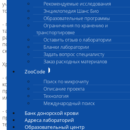
участков кожи, количество материала - пучок
Рекомендуемые исследования
толщиной не менее спички
Энциклопедия Шанс Био
Образовательные программы
- глубокий мазок из слухового прохода ватным
Ограничения по хранению и
тампоном; содержимое равномерно
транспортировке
распределяется на предметном стекле и
Оставить отзыв о лаборатории
покрывается другим стеклом, стекла плотно
Бланки лаборатории
скрепляются друг с другом скотчем
Задать вопрос специалисту
Заказ расходных материалов
Хранение:
ZooCode
- соскобы, мазки подлежат хранению при
Поиск по микрочипу
комнатной температуре, в лабораторию
Описание проекта
препараты необходимо доставить в день взятия
Технология
или на следующий день
Международный поиск
- образцы сухой шерсти можно хранить
Банк донорской крови
продолжительное время при комнатной
Адреса лабораторий
температуре в бумажном конверте
Образовательный центр