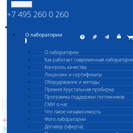
Навигация
+7 495 260 0 260
Энциклопедия Шанс Био
Карта сайта
vetlab@vetlab.ru
О лаборатории
О лаборатории
Как работает современная лаборатори
ШАНС БИО
Контроль качества
Независимая ветеринарная лаборатория
Лицензии и сертификаты
Оборудование и методы
Премия Хрустальная пробирка
Программа поддержки питомников
СМИ о нас
Что такое независимость
Единая круглосуточная справочная
+7 495 260 0 260
Фото лаборатории
Договор (оферта)
Заказать звонок с сайта