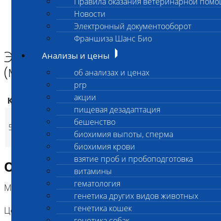
Правила оказания ветеринарной пом
Главная страница
Новости
Анализы и цены
Электронный документооборот
ПАРАЗИТОЛОГИЯ
Эктопаразиты и дерматофиты (микроскопия)
Франшиза Шанс Био
Эктопаразиты и дерматофиты
Анализы и цены
(микроскопия)
об анализах и ценах
prp
акции
Код
Наименование услуг
Цена, руб.
пищевая дезадаптация
Эктопаразиты и
бешенство
660
(
Время исполнения
12
p
501
дерматофиты
900
(
биохимия выпоты, сперма
Время исполнения
1 
p
(микроскопия)
биохимия крови
взятие проб и пробоподготовка
Описание исследования
витамины
гематология
Метод: световая микроскопия
генетика других видов животных
генетика кошек
Цель исследования:
генетика собак