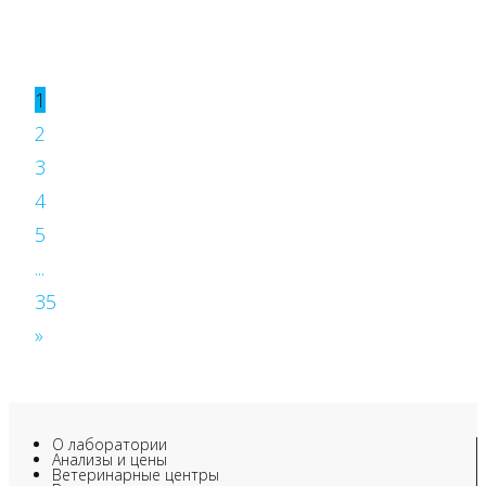
1
2
3
4
5
...
35
»
О лаборатории
Анализы и цены
Ветеринарные центры