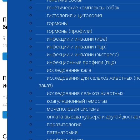
генетические комплексы собак
гистология и цитология
Приостановлено выполнение срочных
гормоны
биохимических исследований
гормоны (профили)
В Бутово 29.07.26
инфекции и инвазии (ифа)
29.07.2026
инфекции и инвазии (пцр)
инфекции и инвазии (экспресс)
Подробнее
инфекционные профили (пцр)
исследование кала
Приостановлено выполнение биохимических
исследования для сельхоз.животных (п
исследований
заказ)
исследования сельхоз.животных
На Нагорной. Код ( 123,310,309)
коагуляционный гемостаз
22.07.2026
мочеполовая система
Подробнее
оплата выезда курьера и другой достав
паразитология
патанатомия
Санитарные дни