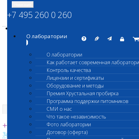
Навигация
+7 495 260 0 260
Энциклопедия Шанс Био
Карта сайта
vetlab@vetlab.ru
О лаборатории
О лаборатории
Как работает современная лаборатор
ШАНС БИО
Контроль качества
Независимая ветеринарная лаборатория
Лицензии и сертификаты
Оборудование и методы
Премия Хрустальная пробирка
Программа поддержки питомников
СМИ о нас
Что такое независимость
Единая круглосуточная справочная
+7 495 260 0 260
Фото лаборатории
Договор (оферта)
Заказать звонок с сайта