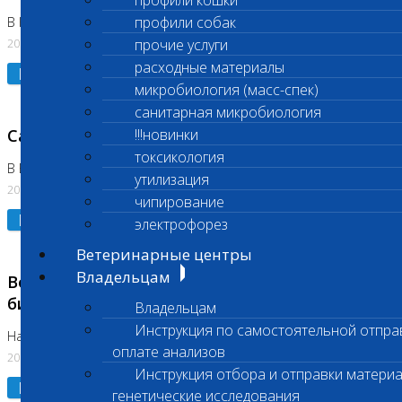
профили кошки
профили собак
В Коломне 24.07.2026 и 28.07.2026
20.07.2026
прочие услуги
расходные материалы
Подробнее
микробиология (масс-спек)
санитарная микробиология
Санитарный день
!!!новинки
токсикология
В Бутово 21.07.2026
утилизация
20.07.2026
чипирование
Подробнее
электрофорез
Ветеринарные центры
Владельцам
Возобновлено выполнение срочных
биохимических исследований
Владельцам
Инструкция по самостоятельной отпра
На Нагорной
оплате анализов
20.07.2026
Инструкция отбора и отправки материа
Подробнее
генетические исследования