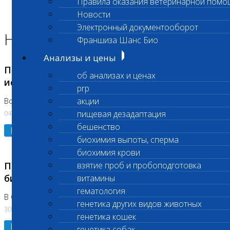
Правила оказания ветеринарной помо
Главная страница
Новости
Новости
Электронный документооборот
Новости лаборатории
Франшиза Шанс Био
Анализы и цены
Приостановка срочных биохимических
об анализах и ценах
исследований
prp
акции
Во Владыкино
04.08.2026
пищевая дезадаптация
бешенство
Подробнее
биохимия выпоты, сперма
биохимия крови
Приостановлено выполнение срочных
взятие проб и пробоподготовка
биохимических исследований
витамины
гематология
В Сколково. Код (123,309,310)
генетика других видов животных
30.07.2026
генетика кошек
Подробнее
генетика собак