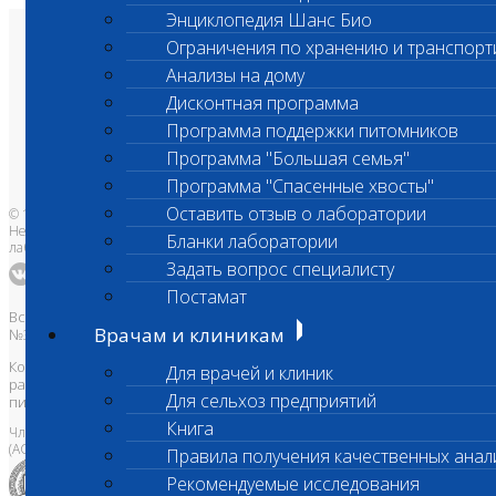
Энциклопедия Шанс Био
Ограничения по хранению и транспорт
О лаборатории
Анализы и цены
Анализы на дому
Ветеринарные центры
Владельцам
Дисконтная программа
Врачам и клиникам
Бланки лаборатории
Программа поддержки питомников
Банк донорской крови
Программа "Большая семья"
Адреса лабораторий
Программа "Спасенные хвосты"
Оставить отзыв о лаборатории
© 1996-2026
Независимая ветеринарная
Бланки лаборатории
лаборатория Шанс Био
Задать вопрос специалисту
Постамат
Все права защищены и охраняются законом. Товарный знак
Врачам и клиникам
№395740 от 2008 г. ООО "ШАНС БИО"
Копирование, тиражирование, а также использование материалов,
Для врачей и клиник
размещенных на сайте
www.vetlab.ru
возможно только с
Для сельхоз предприятий
письменного разрешения Правообладателя
Книга
Член Национальной ветеринарной палаты
(АСРО НВП)
Правила получения качественных анал
Рекомендуемые исследования