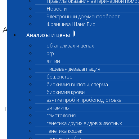
Правила оказания ветеринарной помо
Главная страница
Новости
Новости
Электронный документооборот
Акция
Франшиза Шанс Био
Акция
Анализы и цены
об анализах и ценах
Уважаемые клиенты лаборатории!
prp
акции
пищевая дезадаптация
15 октября 2025 г. лаборатория Бутово,
бешенство
расположенная по адресу ул. Адмирала
биохимия выпоты, сперма
Лазарева, д. 23 отмечает важную дату -
биохимия крови
первую годовщину
своего
открытия
!
взятие проб и пробоподготовка
витамины
В честь этого мы рады объявить новые акции
гематология
для наших клиентов:
генетика других видов животных
генетика кошек
генетика собак