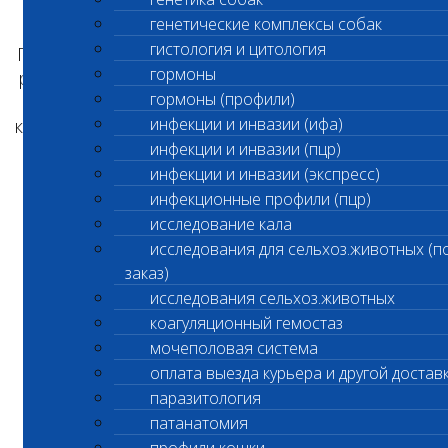
Акция «Скидочная карта в подарок»
генетические комплексы собак
гистология и цитология
При сдаче любых анализов на сумму от 1 000
гормоны
руб. вы получаете в подарок карту владельца
гормоны (профили)
на скидку 10%. Скидка действует во всех
клиниках и лабораторных офисах «Шанс Био»
инфекции и инвазии (ифа)
на лабораторные и лечебные мероприятия.
инфекции и инвазии (пцр)
инфекции и инвазии (экспресс)
инфекционные профили (пцр)
исследование кала
Акция «Счастливые часы»
исследования для сельхоз.животных (п
заказ)
В будние дни, в период с 13:00 до 17:00 ч.
исследования сельхоз.животных
действует скидка 15% на все лабораторные
исследования, кроме исследования на
коагуляционный гемостаз
ретикулоциты (код 240, 241), тест Кумбса (код
мочеполовая система
250, 251), антимюллеров гормон (АМГ) (код
оплата выезда курьера и другой достав
670) и ряда других анализов, не
паразитология
предусматривающих скидки.
патанатомия