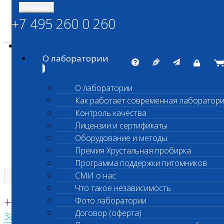
Навигация
+7 495 260 0 260
Энциклопедия Шанс Био
Карта сайта
vetlab@vetlab.ru
О лаборатории
О лаборатории
Как работает современная лаборатор
ШАНС БИО
Контроль качества
Независимая ветеринарная лаборатория
Лицензии и сертификаты
Оборудование и методы
Премия Хрустальная пробирка
Программа поддержки питомников
СМИ о нас
Что такое независимость
Единая круглосуточная справочная
+7 495 260 0 260
Фото лаборатории
Договор (оферта)
Заказать звонок с сайта