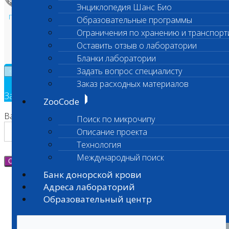
Энциклопедия Шанс Био
Политика в области персональных данных и конфиденциальности
Образовательные программы
Пользовательское соглашение
Ограничения по хранению и транспорт
Техническая поддержка
Оставить отзыв о лаборатории
Бланки лаборатории
Задать вопрос специалисту
×
Заказ расходных материалов
Заявка на обратный звонок
ZooCode
Ваш номер телефона
Поиск по микрочипу
Описание проекта
Технология
Международный поиск
Отправить
Банк донорской крови
Адреса лабораторий
Образовательный центр