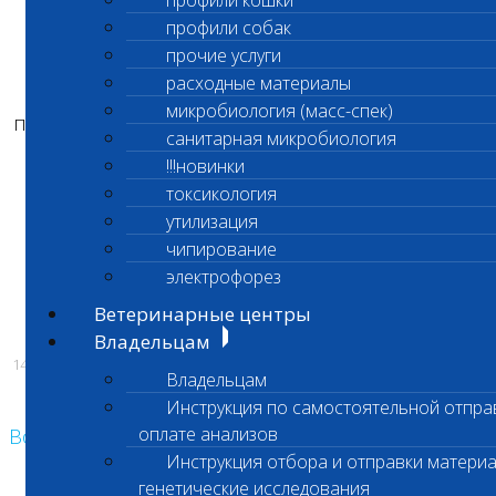
профили кошки
Скидка не суммируется с другими
профили собак
программами и акциями, а также не
прочие услуги
распространяется на профильные и
расходные материалы
комплексные исследования. Возможность
микробиология (масс-спек)
предоставления скидки на конкретный анализ
санитарная микробиология
просим уточнять у администраторов.
!!!новинки
Срок действия акции – с 15 октября по 15
токсикология
ноября 2025 г.
утилизация
чипирование
Ждем Вас!
электрофорез
Ветеринарные центры
Владельцам
14.10.2025
Владельцам
Инструкция по самостоятельной отпра
оплате анализов
Возврат к списку
Инструкция отбора и отправки материа
генетические исследования