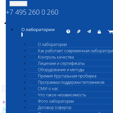
Навигация
+7 495 260 0 260
Энциклопедия Шанс Био
Карта сайта
vetlab@vetlab.ru
О лаборатории
О лаборатории
Как работает современная лаборатор
ШАНС БИО
Контроль качества
Независимая ветеринарная лаборатория
Лицензии и сертификаты
Оборудование и методы
Премия Хрустальная пробирка
Программа поддержки питомников
СМИ о нас
Что такое независимость
Единая круглосуточная справочная
+7 495 260 0 260
Фото лаборатории
Договор (оферта)
Заказать звонок с сайта