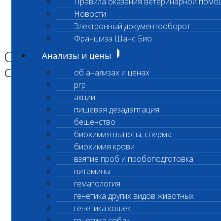
Правила оказания ветеринарной помо
Главная страница
Новости
Новости
Электронный документооборот
Ограничение выполнения
срочных биохимических исследований
Франшиза Шанс Био
Ограничение выполнения
Анализы и цены
срочных биохимических иссл
об анализах и ценах
prp
акции
Уважаемые клиенты лаборатории!
пищевая дезадаптация
бешенство
биохимия выпоты, сперма
28 января
биохимия крови
взятие проб и пробоподготовка
в интервале с 10:00 до 16:00 часов
витамины
в лабораторном офисе Владыкино
гематология
генетика других видов животных
по адресу ул. Гостиничная улица 10 корп 5
генетика кошек
генетика собак