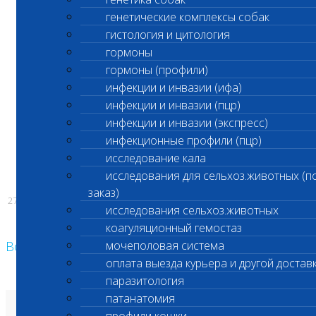
не выполняются
генетические комплексы собак
срочные биохимические исследования
гистология и цитология
гормоны
в связи с техническим обслуживанием
гормоны (профили)
оборудования
инфекции и инвазии (ифа)
инфекции и инвазии (пцр)
инфекции и инвазии (экспресс)
С уважением,
инфекционные профили (пцр)
исследование кала
Администрация ООО «Шанс Био»
исследования для сельхоз.животных (п
заказ)
27.01.2026
исследования сельхоз.животных
коагуляционный гемостаз
Возврат к списку
мочеполовая система
оплата выезда курьера и другой достав
паразитология
патанатомия