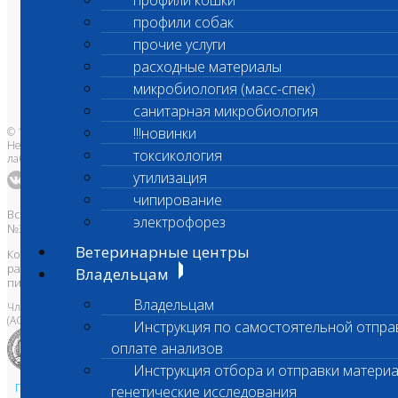
профили кошки
О лаборатории
Анализы и цены
профили собак
Ветеринарные центры
Владельцам
прочие услуги
Врачам и клиникам
Бланки лаборатории
расходные материалы
Банк донорской крови
микробиология (масс-спек)
Адреса лабораторий
санитарная микробиология
!!!новинки
© 1996-2026
Независимая ветеринарная
токсикология
лаборатория Шанс Био
утилизация
чипирование
Все права защищены и охраняются законом. Товарный знак
электрофорез
№395740 от 2008 г. ООО "ШАНС БИО"
Ветеринарные центры
Копирование, тиражирование, а также использование материалов,
размещенных на сайте
www.vetlab.ru
возможно только с
Владельцам
письменного разрешения Правообладателя
Владельцам
Член Национальной ветеринарной палаты
(АСРО НВП)
Инструкция по самостоятельной отпра
оплате анализов
Инструкция отбора и отправки материа
Политика в области персональных данных и конфиденциальности
генетические исследования