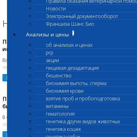
Правила оказания ветеринарной помо
Главная страница
Новости
Новости
Электронный документооборот
Новости лаборатории
Франшиза Шанс Био
Анализы и цены
Приостановка срочных биохимических
об анализах и ценах
исследований
prp
акции
Во Владыкино
04.08.2026
пищевая дезадаптация
бешенство
Подробнее
биохимия выпоты, сперма
биохимия крови
Приостановлено выполнение срочных
взятие проб и пробоподготовка
биохимических исследований
витамины
гематология
В Сколково. Код (123,309,310)
генетика других видов животных
30.07.2026
генетика кошек
Подробнее
генетика собак