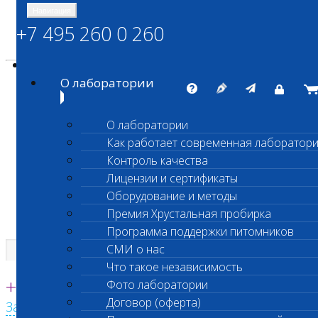
Навигация
+7 495 260 0 260
Энциклопедия Шанс Био
Карта сайта
vetlab@vetlab.ru
О лаборатории
О лаборатории
Как работает современная лаборатор
ШАНС БИО
Контроль качества
Независимая ветеринарная лаборатория
Лицензии и сертификаты
Оборудование и методы
Премия Хрустальная пробирка
Программа поддержки питомников
СМИ о нас
Что такое независимость
Единая круглосуточная справочная
+7 495 260 0 260
Фото лаборатории
Договор (оферта)
Заказать звонок с сайта