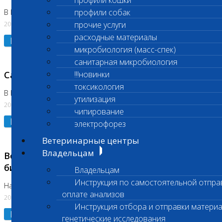
профили кошки
профили собак
В Коломне 24.07.2026 и 28.07.2026
20.07.2026
прочие услуги
расходные материалы
Подробнее
микробиология (масс-спек)
санитарная микробиология
Санитарный день
!!!новинки
токсикология
В Бутово 21.07.2026
утилизация
20.07.2026
чипирование
Подробнее
электрофорез
Ветеринарные центры
Владельцам
Возобновлено выполнение срочных
биохимических исследований
Владельцам
Инструкция по самостоятельной отпра
На Нагорной
оплате анализов
20.07.2026
Инструкция отбора и отправки материа
Подробнее
генетические исследования