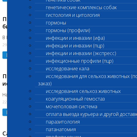
генетические комплексы собак
гистология и цитология
Приостановлено выполнение срочных
гормоны
биохимических исследований
гормоны (профили)
В Бутово 29.07.26
инфекции и инвазии (ифа)
29.07.2026
инфекции и инвазии (пцр)
инфекции и инвазии (экспресс)
Подробнее
инфекционные профили (пцр)
исследование кала
Приостановлено выполнение биохимических
исследования для сельхоз.животных (п
исследований
заказ)
исследования сельхоз.животных
На Нагорной. Код ( 123,310,309)
коагуляционный гемостаз
22.07.2026
мочеполовая система
Подробнее
оплата выезда курьера и другой достав
паразитология
патанатомия
Санитарные дни