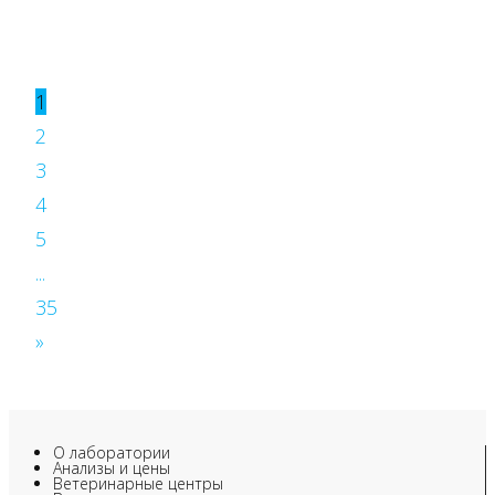
1
2
3
4
5
...
35
»
О лаборатории
Анализы и цены
Ветеринарные центры