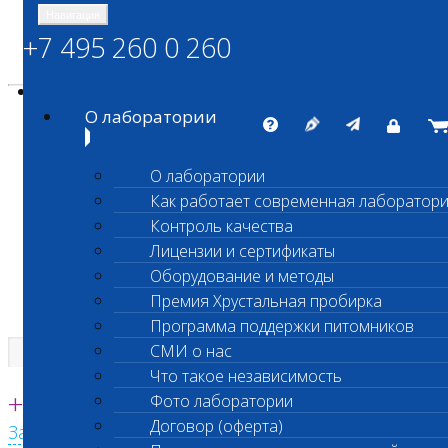
Навигация
+7 495 260 0 260
Энциклопедия Шанс Био
Карта сайта
vetlab@vetlab.ru
О лаборатории
О лаборатории
Как работает современная лаборатор
ШАНС БИО
Контроль качества
Независимая ветеринарная лаборатория
Лицензии и сертификаты
Оборудование и методы
Премия Хрустальная пробирка
Программа поддержки питомников
СМИ о нас
Что такое независимость
Единая круглосуточная справочная
+7 495 260 0 260
Фото лаборатории
Договор (оферта)
Заказать звонок с сайта