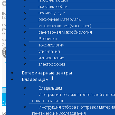
профили кошки
профили собак
прочие услуги
Все права защищены и охраняются законом. Товарный знак
№395740 от 2008 г. ООО "ШАНС БИО"
расходные материалы
Копирование, тиражирование, а также использование материалов,
микробиология (масс-спек)
размещенных на сайте
www.vetlab.ru
возможно только с
санитарная микробиология
письменного разрешения Правообладателя
!!!новинки
Член Национальной ветеринарной палаты
(АСРО НВП)
токсикология
утилизация
чипирование
Политика в области персональных данных и конфиденциальности
электрофорез
Пользовательское соглашение
Ветеринарные центры
Техническая поддержка
Владельцам
Владельцам
×
Инструкция по самостоятельной отпра
оплате анализов
Заявка на обратный звонок
Инструкция отбора и отправки материа
Ваш номер телефона
генетические исследования