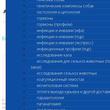
С уважением,
генетические комплексы собак
Администрация лаборатории «Шанс Био»
гистология и цитология
гормоны
15.12.2025
гормоны (профили)
инфекции и инвазии (ифа)
инфекции и инвазии (пцр)
Возврат к списку
инфекции и инвазии (экспресс)
инфекционные профили (пцр)
исследование кала
исследования для сельхоз.животных (п
О лаборатории
заказ)
Анализы и цены
Ветеринарные центры
исследования сельхоз.животных
Владельцам
Врачам и клиникам
коагуляционный гемостаз
Бланки лаборатории
Банк донорской крови
мочеполовая система
Адреса лабораторий
оплата выезда курьера и другой достав
паразитология
© 1996-2026
патанатомия
Независимая ветеринарная
лаборатория Шанс Био