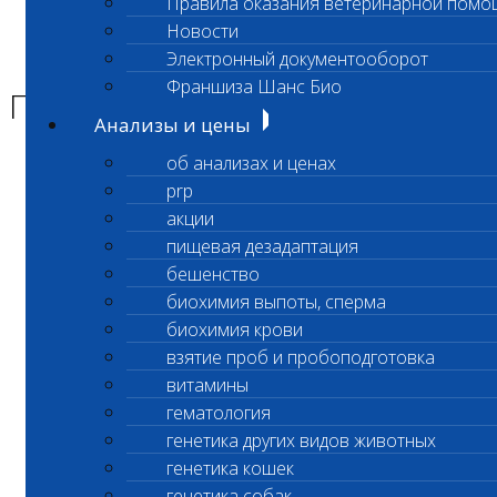
Правила оказания ветеринарной помо
Главная страница
Новости
Новости
Электронный документооборот
Приостановлен прием проб
Франшиза Шанс Био
Приостановлен прием проб
Анализы и цены
об анализах и ценах
Уважаемые клиенты Лаборатории!
prp
акции
пищевая дезадаптация
С 13.12.25
бешенство
биохимия выпоты, сперма
ПРИОСТАНОВЛЕН ПРИЕМ ПРОБ НА
биохимия крови
ФРУКТОЗАМИН (код 131)
взятие проб и пробоподготовка
О возобновлении исследований будет
витамины
сообщено дополнительно.
гематология
генетика других видов животных
генетика кошек
генетика собак