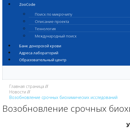
ZooCode
Поиск по микрочипу
Описание проекта
Технология
Международный поиск
Банк донорской крови
Адреса лабораторий
Образовательный центр
Главная страница
Новости
Возобновление срочных биохимических исследований
Возобновление срочных биох
У