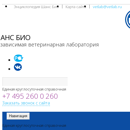
Энциклопедия Шанс Био
Карта сайта
vetlab@vetlab.ru
АНС БИО
зависимая ветеринарная лаборатория
Единая круглосуточная справочная
+7 495 260 0 260
Заказать звонок с сайта
Навигация
Единая круглосуточная справочная