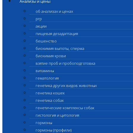
Анализы и цены
об анализах и ценах
prp
акции
пищевая дезадаптация
бешенство
биохимия выпоты, сперма
биохимия крови
взятие проб и пробоподготовка
витамины
гематология
генетика других видов животных
генетика кошек
генетика собак
генетические комплексы собак
гистология и цитология
гормоны
гормоны (профили)