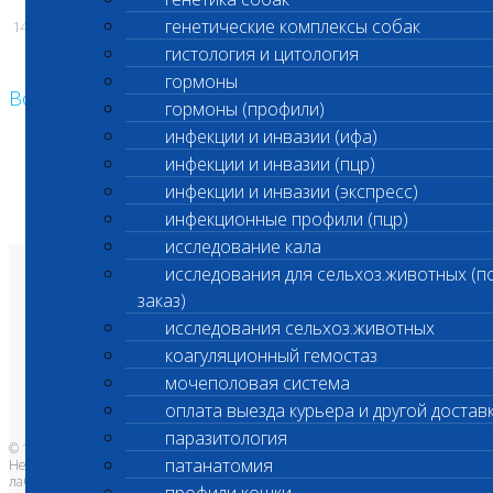
генетические комплексы собак
14.05.2025
гистология и цитология
гормоны
Возврат к списку
гормоны (профили)
инфекции и инвазии (ифа)
инфекции и инвазии (пцр)
инфекции и инвазии (экспресс)
инфекционные профили (пцр)
исследование кала
исследования для сельхоз.животных (п
О лаборатории
заказ)
Анализы и цены
Ветеринарные центры
исследования сельхоз.животных
Владельцам
Врачам и клиникам
коагуляционный гемостаз
Бланки лаборатории
Банк донорской крови
мочеполовая система
Адреса лабораторий
оплата выезда курьера и другой достав
паразитология
© 1996-2026
патанатомия
Независимая ветеринарная
лаборатория Шанс Био