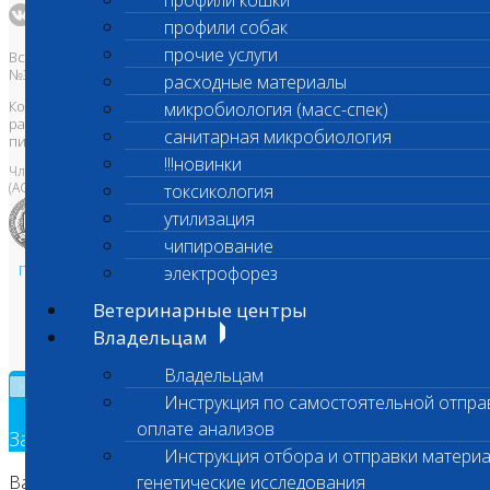
профили кошки
профили собак
прочие услуги
Все права защищены и охраняются законом. Товарный знак
№395740 от 2008 г. ООО "ШАНС БИО"
расходные материалы
Копирование, тиражирование, а также использование материалов,
микробиология (масс-спек)
размещенных на сайте
www.vetlab.ru
возможно только с
санитарная микробиология
письменного разрешения Правообладателя
!!!новинки
Член Национальной ветеринарной палаты
(АСРО НВП)
токсикология
утилизация
чипирование
Политика в области персональных данных и конфиденциальности
электрофорез
Пользовательское соглашение
Ветеринарные центры
Техническая поддержка
Владельцам
Владельцам
×
Инструкция по самостоятельной отпра
оплате анализов
Заявка на обратный звонок
Инструкция отбора и отправки материа
Ваш номер телефона
генетические исследования