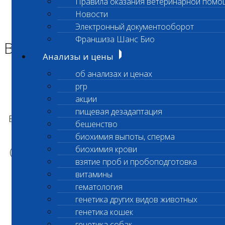
Правила оказания ветеринарной помо
Главная страница
Новости
Новости
Электронный документооборот
Возобновлен прием проб
Франшиза Шанс Био
Возобновлен прием проб
Анализы и цены
об анализах и ценах
Уважаемые клиенты лаборатории!
prp
акции
пищевая дезадаптация
Возобновлен прием проб в срочном формате
бешенство
исследование Антитела к вирусу бешенства
биохимия выпоты, сперма
биохимия крови
(код 049 время исполнения 7-8 рабочих дней)
взятие проб и пробоподготовка
витамины
гематология
С уважением,
генетика других видов животных
генетика кошек
Администрация ООО «Шанс Био»
генетика собак