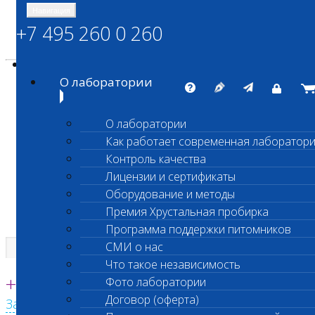
Навигация
+7 495 260 0 260
Энциклопедия Шанс Био
Карта сайта
vetlab@vetlab.ru
О лаборатории
О лаборатории
Как работает современная лаборатор
ШАНС БИО
Контроль качества
Независимая ветеринарная лаборатория
Лицензии и сертификаты
Оборудование и методы
Премия Хрустальная пробирка
Программа поддержки питомников
СМИ о нас
Что такое независимость
Единая круглосуточная справочная
+7 495 260 0 260
Фото лаборатории
Договор (оферта)
Заказать звонок с сайта