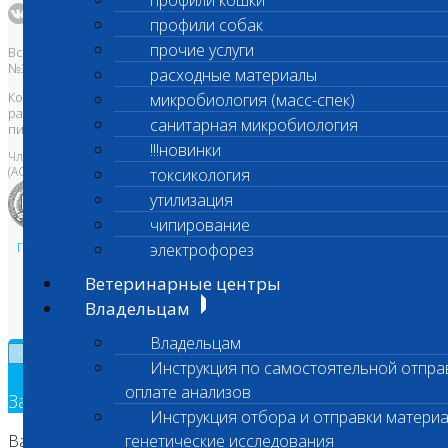
профили кошки
профили собак
прочие услуги
Все права защищены и охраняются законом. Товарный знак
№395740 от 2008 г. ООО "ШАНС БИО"
расходные материалы
Копирование, тиражирование, а также использование материалов,
микробиология (масс-спек)
размещенных на сайте
www.vetlab.ru
возможно только с
санитарная микробиология
письменного разрешения Правообладателя
!!!новинки
Член Национальной ветеринарной палаты
(АСРО НВП)
токсикология
утилизация
чипирование
Политика в области персональных данных и конфиденциальности
электрофорез
Пользовательское соглашение
Ветеринарные центры
Техническая поддержка
Владельцам
Владельцам
×
Инструкция по самостоятельной отпра
оплате анализов
Заявка на обратный звонок
Инструкция отбора и отправки материа
Ваш номер телефона
генетические исследования