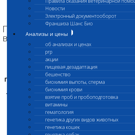
Правила оказания ветеринарной помо
Главная страница
Новости
Новости
Электронный документооборот
Приостановлено выполнение исследования
Франшиза Шанс Био
Приостановлено
Анализы и цены
выполнение исследования
об анализах и ценах
prp
Уважаемые клиенты лаборатории!
акции
пищевая дезадаптация
бешенство
Приостановлено выполнение исследования
биохимия выпоты, сперма
биохимия крови
Лекарственный мониторинг (код 961, 962) .
взятие проб и пробоподготовка
О возобновлении
витамины
гематология
исследования будет
генетика других видов животных
генетика кошек
сообщено дополнительно
генетика собак