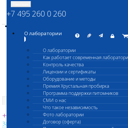
Навигация
+7 495 260 0 260
Энциклопедия Шанс Био
Карта сайта
vetlab@vetlab.ru
О лаборатории
О лаборатории
Как работает современная лаборатор
ШАНС БИО
Контроль качества
Независимая ветеринарная лаборатория
Лицензии и сертификаты
Оборудование и методы
Премия Хрустальная пробирка
Программа поддержки питомников
СМИ о нас
Что такое независимость
Единая круглосуточная справочная
+7 495 260 0 260
Фото лаборатории
Договор (оферта)
Заказать звонок с сайта