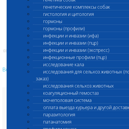
генетические комплексы собак
гистология и цитология
С уважением,
гормоны
гормоны (профили)
Администрация ООО «Шанс Био»
инфекции и инвазии (ифа)
инфекции и инвазии (пцр)
инфекции и инвазии (экспресс)
03.07.2026
инфекционные профили (пцр)
исследование кала
Возврат к списку
исследования для сельхоз.животных (п
заказ)
исследования сельхоз.животных
коагуляционный гемостаз
О лаборатории
мочеполовая система
Анализы и цены
Ветеринарные центры
оплата выезда курьера и другой достав
Владельцам
паразитология
Врачам и клиникам
Бланки лаборатории
патанатомия
Банк донорской крови
Адреса лабораторий