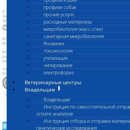
профили кошки
профили собак
© 1996-2026
прочие услуги
Независимая ветеринарная
лаборатория Шанс Био
расходные материалы
микробиология (масс-спек)
санитарная микробиология
Все права защищены и охраняются законом. Товарный знак
!!!новинки
№395740 от 2008 г. ООО "ШАНС БИО"
токсикология
Копирование, тиражирование, а также использование материалов,
размещенных на сайте
www.vetlab.ru
возможно только с
утилизация
письменного разрешения Правообладателя
чипирование
Член Национальной ветеринарной палаты
электрофорез
(АСРО НВП)
Ветеринарные центры
Владельцам
Политика в области персональных данных и конфиденциальности
Владельцам
Пользовательское соглашение
Инструкция по самостоятельной отпра
Техническая поддержка
оплате анализов
Инструкция отбора и отправки материа
×
генетические исследования