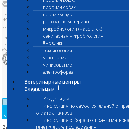
профили кошки
профили собак
прочие услуги
Все права защищены и охраняются законом. Товарный знак
№395740 от 2008 г. ООО "ШАНС БИО"
расходные материалы
Копирование, тиражирование, а также использование материалов,
микробиология (масс-спек)
размещенных на сайте
www.vetlab.ru
возможно только с
санитарная микробиология
письменного разрешения Правообладателя
!!!новинки
Член Национальной ветеринарной палаты
(АСРО НВП)
токсикология
утилизация
чипирование
Политика в области персональных данных и конфиденциальности
электрофорез
Пользовательское соглашение
Ветеринарные центры
Техническая поддержка
Владельцам
Владельцам
×
Инструкция по самостоятельной отпра
оплате анализов
Заявка на обратный звонок
Инструкция отбора и отправки материа
Ваш номер телефона
генетические исследования