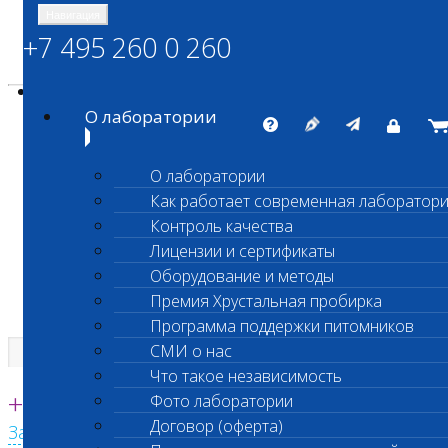
Навигация
+7 495 260 0 260
Энциклопедия Шанс Био
Карта сайта
vetlab@vetlab.ru
О лаборатории
О лаборатории
Как работает современная лаборатор
ШАНС БИО
Контроль качества
Независимая ветеринарная лаборатория
Лицензии и сертификаты
Оборудование и методы
Премия Хрустальная пробирка
Программа поддержки питомников
СМИ о нас
Что такое независимость
Единая круглосуточная справочная
+7 495 260 0 260
Фото лаборатории
Договор (оферта)
Заказать звонок с сайта