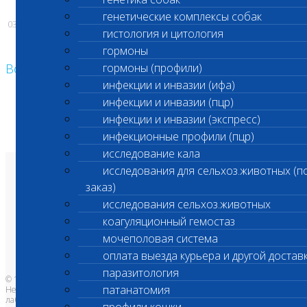
генетические комплексы собак
03.07.2026
гистология и цитология
гормоны
Возврат к списку
гормоны (профили)
инфекции и инвазии (ифа)
инфекции и инвазии (пцр)
инфекции и инвазии (экспресс)
инфекционные профили (пцр)
исследование кала
исследования для сельхоз.животных (п
О лаборатории
заказ)
Анализы и цены
Ветеринарные центры
исследования сельхоз.животных
Владельцам
Врачам и клиникам
коагуляционный гемостаз
Бланки лаборатории
Банк донорской крови
мочеполовая система
Адреса лабораторий
оплата выезда курьера и другой достав
паразитология
© 1996-2026
патанатомия
Независимая ветеринарная
лаборатория Шанс Био