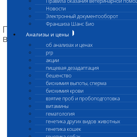
Правила оказания ветеринарной помо
Главная страница
Новости
Новости
Электронный документооборот
Приостановлено выполнение исследования
Франшиза Шанс Био
Приостановлено
Анализы и цены
выполнение исследования
об анализах и ценах
prp
Уважаемые клиенты лаборатории!
акции
пищевая дезадаптация
Приостановлено выполнение исследования
бешенство
биохимия выпоты, сперма
Аммиак крови (код 157)
биохимия крови
взятие проб и пробоподготовка
витамины
С уважением,
гематология
генетика других видов животных
Администрация ООО «Шанс Био»
генетика кошек
генетика собак