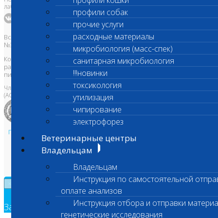
профили кошки
лаборатория Шанс Био
профили собак
прочие услуги
расходные материалы
Все права защищены и охраняются законом. Товарный знак
№395740 от 2008 г. ООО "ШАНС БИО"
микробиология (масс-спек)
Копирование, тиражирование, а также использование материалов,
санитарная микробиология
размещенных на сайте
www.vetlab.ru
возможно только с
!!!новинки
письменного разрешения Правообладателя
токсикология
Член Национальной ветеринарной палаты
(АСРО НВП)
утилизация
чипирование
электрофорез
Политика в области персональных данных и конфиденциальности
Ветеринарные центры
Пользовательское соглашение
Владельцам
Техническая поддержка
Владельцам
Инструкция по самостоятельной отпра
×
оплате анализов
Инструкция отбора и отправки материа
Заявка на обратный звонок
генетические исследования