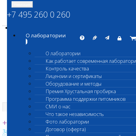
Навигация
+7 495 260 0 260
Энциклопедия Шанс Био
Карта сайта
vetlab@vetlab.ru
О лаборатории
О лаборатории
Как работает современная лаборатор
ШАНС БИО
Контроль качества
Независимая ветеринарная лаборатория
Лицензии и сертификаты
Оборудование и методы
Премия Хрустальная пробирка
Программа поддержки питомников
СМИ о нас
Что такое независимость
Единая круглосуточная справочная
+7 495 260 0 260
Фото лаборатории
Договор (оферта)
Заказать звонок с сайта