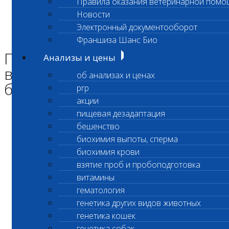
Правила оказания ветеринарной помо
Главная страница
Новости
Новости
Электронный документооборот
Приостановлено выполнение срочных биохимических
исследований
Франшиза Шанс Био
Приостановлено
Анализы и цены
выполнение срочных
об анализах и ценах
биохимических исследований
prp
акции
пищевая дезадаптация
Уважаемые Клиенты Лаборатории!
бешенство
биохимия выпоты, сперма
биохимия крови
Приостновлен прием срочных
взятие проб и пробоподготовка
биохимических исследований
витамины
гематология
в экспресс- лаборатории
генетика других видов животных
По адресу г. Моска, ул Адмирала Лазарева, 23
генетика кошек
генетика собак