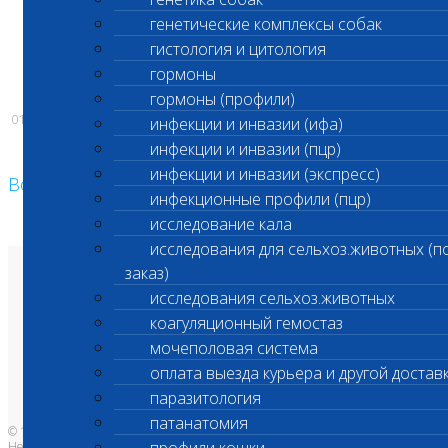
генетические комплексы собак
С уважением,
гистология и цитология
Администрация ООО «Шанс Био»
гормоны
гормоны (профили)
01.07.2026
инфекции и инвазии (ифа)
инфекции и инвазии (пцр)
инфекции и инвазии (экспресс)
Возврат к списку
инфекционные профили (пцр)
исследование кала
исследования для сельхоз.животных (п
заказ)
О лаборатории
исследования сельхоз.животных
Анализы и цены
Ветеринарные центры
коагуляционный гемостаз
Владельцам
Врачам и клиникам
мочеполовая система
Бланки лаборатории
Банк донорской крови
оплата выезда курьера и другой достав
Адреса лабораторий
паразитология
патанатомия
© 1996-2026
Независимая ветеринарная