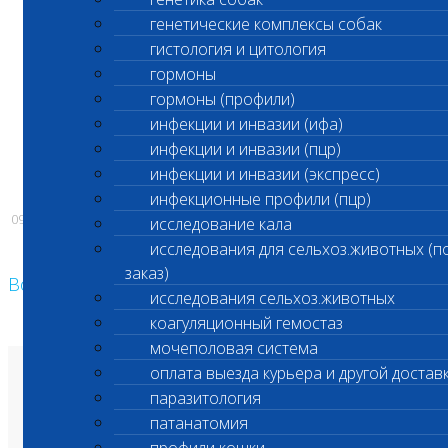
генетические комплексы собак
О возобновлении будет сообщено
гистология и цитология
дополнительно.
гормоны
гормоны (профили)
инфекции и инвазии (ифа)
С уважением,
инфекции и инвазии (пцр)
Администрация ООО «Шанс Био»
инфекции и инвазии (экспресс)
инфекционные профили (пцр)
09.07.2026
исследование кала
исследования для сельхоз.животных (п
заказ)
Возврат к списку
исследования сельхоз.животных
коагуляционный гемостаз
мочеполовая система
оплата выезда курьера и другой достав
О лаборатории
паразитология
Анализы и цены
Ветеринарные центры
патанатомия
Владельцам
Врачам и клиникам