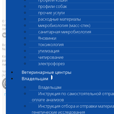
профили кошки
Бланки лаборатории
Банк донорской крови
профили собак
Адреса лабораторий
прочие услуги
расходные материалы
© 1996-2026
микробиология (масс-спек)
Независимая ветеринарная
лаборатория Шанс Био
санитарная микробиология
!!!новинки
токсикология
Все права защищены и охраняются законом. Товарный знак
№395740 от 2008 г. ООО "ШАНС БИО"
утилизация
Копирование, тиражирование, а также использование материалов,
чипирование
размещенных на сайте
www.vetlab.ru
возможно только с
электрофорез
письменного разрешения Правообладателя
Член Национальной ветеринарной палаты
Ветеринарные центры
(АСРО НВП)
Владельцам
Владельцам
Инструкция по самостоятельной отпра
Политика в области персональных данных и конфиденциальности
оплате анализов
Пользовательское соглашение
Техническая поддержка
Инструкция отбора и отправки материа
генетические исследования