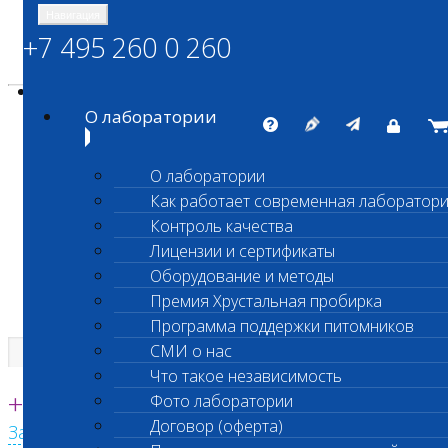
Навигация
+7 495 260 0 260
Энциклопедия Шанс Био
Карта сайта
vetlab@vetlab.ru
О лаборатории
О лаборатории
Как работает современная лаборатор
ШАНС БИО
Контроль качества
Независимая ветеринарная лаборатория
Лицензии и сертификаты
Оборудование и методы
Премия Хрустальная пробирка
Программа поддержки питомников
СМИ о нас
Что такое независимость
Единая круглосуточная справочная
+7 495 260 0 260
Фото лаборатории
Договор (оферта)
Заказать звонок с сайта