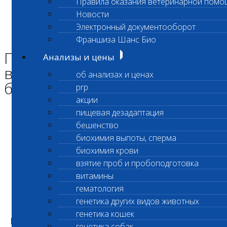
Правила оказания ветеринарной помо
Главная страница
Новости
Новости
Электронный документооборот
Приостановлено выполнение срочных биохимических
исследований
Франшиза Шанс Био
Приостановлено
Анализы и цены
выполнение срочных
об анализах и ценах
биохимических исследований
prp
акции
пищевая дезадаптация
бешенство
Уважаемые клиенты лаборатории!
биохимия выпоты, сперма
биохимия крови
взятие проб и пробоподготовка
витамины
Приостановлено выполнение
гематология
срочных биохимических исследований
генетика других видов животных
генетика кошек
По адресу Электролитный проезд, дом 3 стр.12
генетика собак