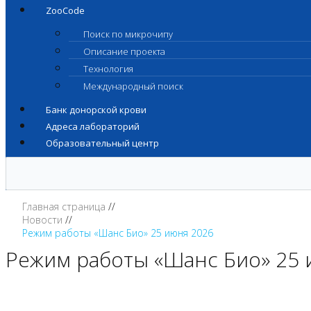
ZooCode
Поиск по микрочипу
Описание проекта
Технология
Международный поиск
Банк донорской крови
Адреса лабораторий
Образовательный центр
Главная страница
Новости
Режим работы «Шанс Био» 25 июня 2026
Режим работы «Шанс Био» 25 