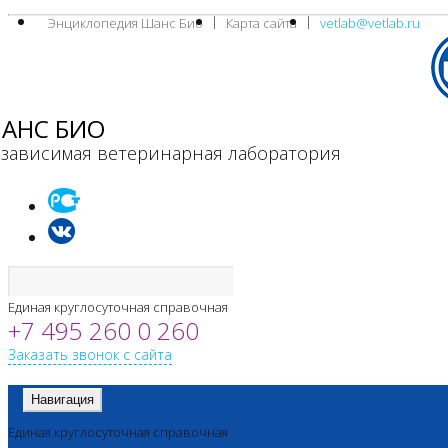
Энциклопедия Шанс Био
Карта сайта
vetlab@vetlab.ru
АНС БИО
зависимая ветеринарная лаборатория
Единая круглосуточная справочная
+7 495 260 0 260
Заказать звонок с сайта
Навигация
Единая круглосуточная справочная