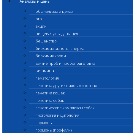
Анализы и цены
об анализах и ценах
prp
акции
пищевая дезадаптация
бешенство
биохимия выпоты, сперма
биохимия крови
взятие проб и пробоподготовка
витамины
гематология
генетика других видов животных
генетика кошек
генетика собак
генетические комплексы собак
гистология и цитология
гормоны
гормоны (профили)