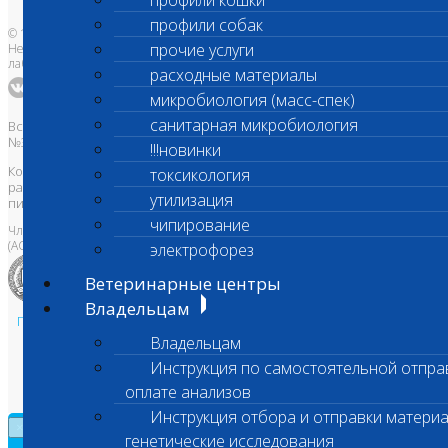
профили кошки
профили собак
© 1996-2026
прочие услуги
Независимая ветеринарная
лаборатория Шанс Био
расходные материалы
микробиология (масс-спек)
санитарная микробиология
Все права защищены и охраняются законом. Товарный знак
№395740 от 2008 г. ООО "ШАНС БИО"
!!!новинки
Копирование, тиражирование, а также использование материалов,
токсикология
размещенных на сайте
www.vetlab.ru
возможно только с
утилизация
письменного разрешения Правообладателя
чипирование
Член Национальной ветеринарной палаты
(АСРО НВП)
электрофорез
Ветеринарные центры
Владельцам
Политика в области персональных данных и конфиденциальности
Владельцам
Пользовательское соглашение
Техническая поддержка
Инструкция по самостоятельной отпра
оплате анализов
Инструкция отбора и отправки материа
×
генетические исследования