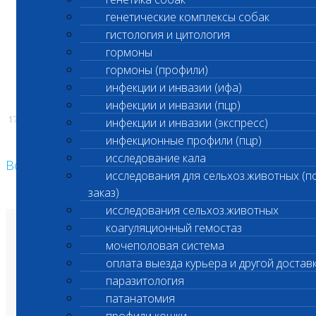
генетические комплексы собак
гистология и цитология
гормоны
С уважением,
гормоны (профили)
Администрация ООО «Шанс Био»
инфекции и инвазии (ифа)
инфекции и инвазии (пцр)
17.06.2026
инфекции и инвазии (экспресс)
инфекционные профили (пцр)
исследование кала
Возврат к списку
исследования для сельхоз.животных (п
заказ)
исследования сельхоз.животных
коагуляционный гемостаз
О лаборатории
мочеполовая система
Анализы и цены
Ветеринарные центры
оплата выезда курьера и другой достав
Владельцам
Врачам и клиникам
паразитология
Бланки лаборатории
Банк донорской крови
патанатомия
Адреса лабораторий