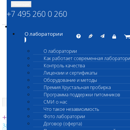
Навигация
+7 495 260 0 260
Энциклопедия Шанс Био
Карта сайта
vetlab@vetlab.ru
О лаборатории
О лаборатории
Как работает современная лаборатор
ШАНС БИО
Контроль качества
Независимая ветеринарная лаборатория
Лицензии и сертификаты
Оборудование и методы
Премия Хрустальная пробирка
Программа поддержки питомников
СМИ о нас
Что такое независимость
Единая круглосуточная справочная
+7 495 260 0 260
Фото лаборатории
Договор (оферта)
Заказать звонок с сайта