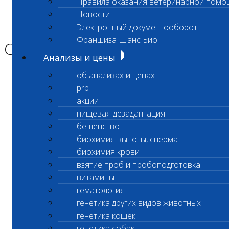
Правила оказания ветеринарной помо
Главная страница
Новости
Новости
Электронный документооборот
Санитарный день
Франшиза Шанс Био
Санитарный день
Анализы и цены
об анализах и ценах
Уважаемые Клиенты
prp
лаборатории!
акции
пищевая дезадаптация
бешенство
биохимия выпоты, сперма
САНИТАРНЫЙ ДЕНЬ
биохимия крови
в экспресс- лаборатории Бутово
22.06.2026
взятие проб и пробоподготовка
витамины
По адресу ул. Адмирала Лазарева 23
гематология
генетика других видов животных
23 июня 2026г лаборатория работает
генетика кошек
с 10:00 в стандартном режиме
генетика собак