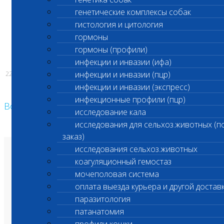
генетические комплексы собак
гистология и цитология
С уважением,
гормоны
гормоны (профили)
Администрация ООО «Шанс Био»
инфекции и инвазии (ифа)
22.05.2026
инфекции и инвазии (пцр)
инфекции и инвазии (экспресс)
инфекционные профили (пцр)
Возврат к списку
исследование кала
исследования для сельхоз.животных (п
заказ)
исследования сельхоз.животных
О лаборатории
коагуляционный гемостаз
Анализы и цены
Ветеринарные центры
мочеполовая система
Владельцам
Врачам и клиникам
оплата выезда курьера и другой достав
Бланки лаборатории
Банк донорской крови
паразитология
Адреса лабораторий
патанатомия