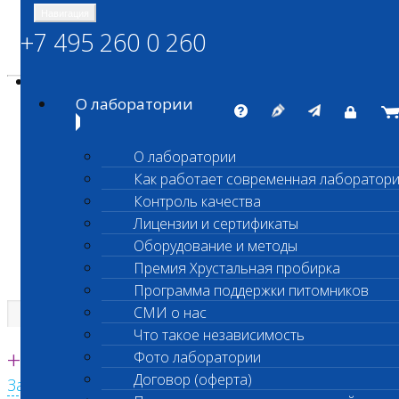
Навигация
+7 495 260 0 260
Энциклопедия Шанс Био
Карта сайта
vetlab@vetlab.ru
О лаборатории
О лаборатории
Как работает современная лаборатор
ШАНС БИО
Контроль качества
Независимая ветеринарная лаборатория
Лицензии и сертификаты
Оборудование и методы
Премия Хрустальная пробирка
Программа поддержки питомников
СМИ о нас
Что такое независимость
Единая круглосуточная справочная
+7 495 260 0 260
Фото лаборатории
Договор (оферта)
Заказать звонок с сайта