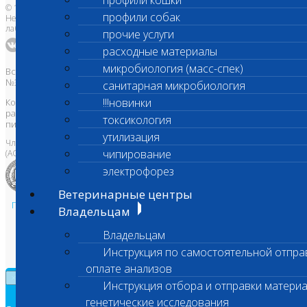
профили кошки
© 1996-2026
профили собак
Независимая ветеринарная
лаборатория Шанс Био
прочие услуги
расходные материалы
микробиология (масс-спек)
Все права защищены и охраняются законом. Товарный знак
№395740 от 2008 г. ООО "ШАНС БИО"
санитарная микробиология
!!!новинки
Копирование, тиражирование, а также использование материалов,
размещенных на сайте
www.vetlab.ru
возможно только с
токсикология
письменного разрешения Правообладателя
утилизация
Член Национальной ветеринарной палаты
чипирование
(АСРО НВП)
электрофорез
Ветеринарные центры
Политика в области персональных данных и конфиденциальности
Владельцам
Пользовательское соглашение
Владельцам
Техническая поддержка
Инструкция по самостоятельной отпра
оплате анализов
×
Инструкция отбора и отправки материа
генетические исследования