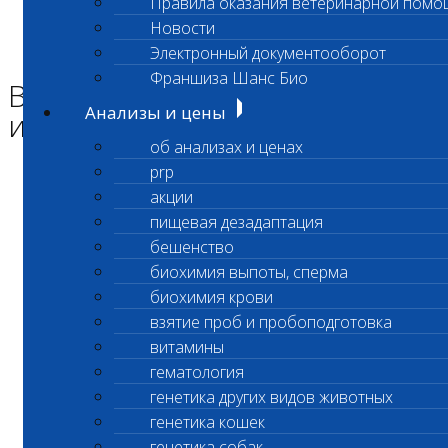
Правила оказания ветеринарной помо
Главная страница
Новости
Новости
Электронный документооборот
Возобновлено выполнение исследований
Франшиза Шанс Био
Возобновлено выполнение
Анализы и цены
исследований
об анализах и ценах
prp
Уважаемые клиенты!
акции
пищевая дезадаптация
бешенство
22.05.2026
биохимия выпоты, сперма
биохимия крови
Возобновлено выполнение
взятие проб и пробоподготовка
исследований на ОАК и РЕТИКУЛОЦИТЫ
витамины
гематология
в лабораторном офисе Владыкино
генетика других видов животных
генетика кошек
по адресу Гостиничная ул., д.10 к.5
генетика собак