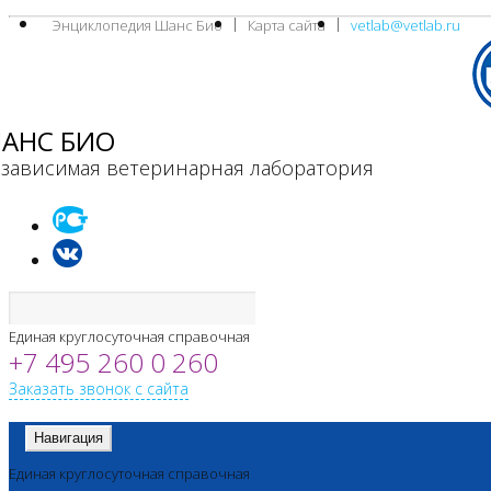
Энциклопедия Шанс Био
Карта сайта
vetlab@vetlab.ru
АНС БИО
зависимая ветеринарная лаборатория
Единая круглосуточная справочная
+7 495 260 0 260
Заказать звонок с сайта
Навигация
Единая круглосуточная справочная